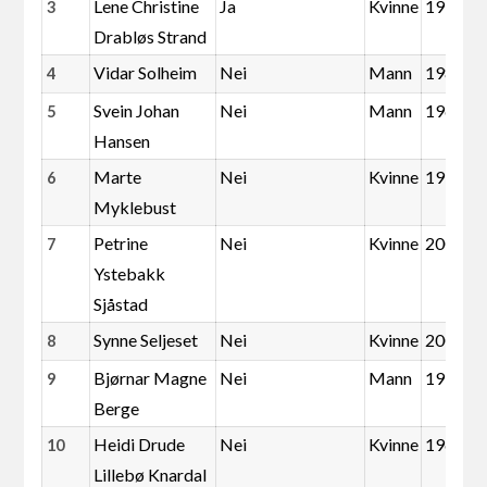
Lene Christine
Ja
Kvinne
1990
3
Drabløs Strand
Vidar Solheim
Nei
Mann
1980
4
Svein Johan
Nei
Mann
1968
5
Hansen
Marte
Nei
Kvinne
1977
6
Myklebust
Petrine
Nei
Kvinne
2002
7
Ystebakk
Sjåstad
Synne Seljeset
Nei
Kvinne
2001
8
Bjørnar Magne
Nei
Mann
1975
9
Berge
Heidi Drude
Nei
Kvinne
1969
10
Lillebø Knardal