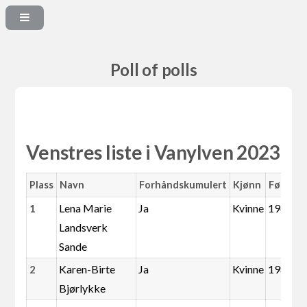
Poll of polls
Venstres liste i Vanylven 2023
Plass
Navn
Forhåndskumulert
Kjønn
Født
Lena Marie
Ja
Kvinne
1969
1
Landsverk
Sande
Karen-Birte
Ja
Kvinne
1987
2
Bjørlykke