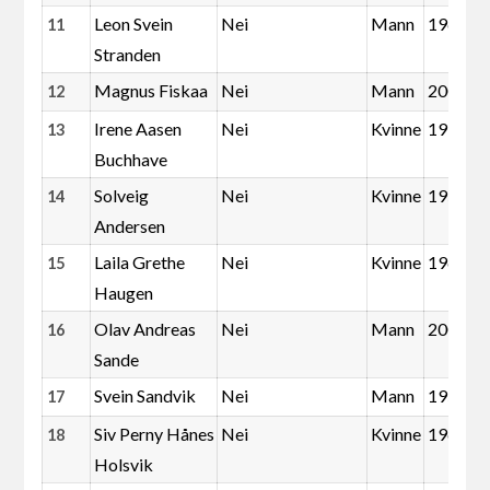
Leon Svein
Nei
Mann
1966
11
Stranden
Magnus Fiskaa
Nei
Mann
2001
12
Irene Aasen
Nei
Kvinne
1976
13
Buchhave
Solveig
Nei
Kvinne
1955
14
Andersen
Laila Grethe
Nei
Kvinne
1963
15
Haugen
Olav Andreas
Nei
Mann
2000
16
Sande
Svein Sandvik
Nei
Mann
1956
17
Siv Perny Hånes
Nei
Kvinne
1966
18
Holsvik