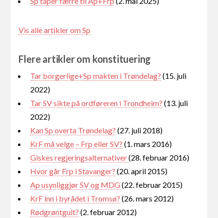
Sp taper færre til Ap+Frp
(2. mai 2025)
Vis alle artikler om Sp
Flere artikler om konstituering
Tar borgerlige+Sp makten i Trøndelag?
(15. juli
2022)
Tar SV sikte på ordføreren i Trondheim?
(13. juli
2022)
Kan Sp overta Trøndelag?
(27. juli 2018)
KrF må velge – Frp eller SV?
(1. mars 2016)
Giskes regjeringsalternativer
(28. februar 2016)
Hvor går Frp i Stavanger?
(20. april 2015)
Ap usynliggjør SV og MDG
(22. februar 2015)
KrF inn i byrådet i Tromsø?
(26. mars 2012)
Rødgrøntgult?
(2. februar 2012)