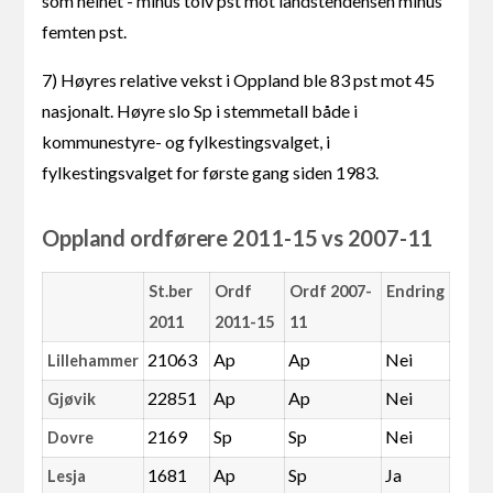
som helhet - minus tolv pst mot landstendensen minus
femten pst.
7) Høyres relative vekst i Oppland ble 83 pst mot 45
nasjonalt. Høyre slo Sp i stemmetall både i
kommunestyre- og fylkestingsvalget, i
fylkestingsvalget for første gang siden 1983.
Oppland ordførere 2011-15 vs 2007-11
St.ber
Ordf
Ordf 2007-
Endring
2011
2011-15
11
21063
Ap
Ap
Nei
Lillehammer
22851
Ap
Ap
Nei
Gjøvik
2169
Sp
Sp
Nei
Dovre
1681
Ap
Sp
Ja
Lesja