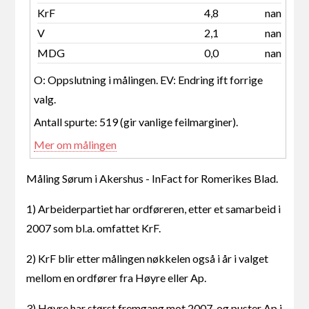
KrF
4,8
nan
V
2,1
nan
MDG
0,0
nan
O: Oppslutning i målingen. EV: Endring ift forrige
valg.
Antall spurte: 519 (gir vanlige feilmarginer).
Mer om målingen
Måling Sørum i Akershus - InFact for Romerikes Blad.
1) Arbeiderpartiet har ordføreren, etter et samarbeid i
2007 som bl.a. omfattet KrF.
2) KrF blir etter målingen nøkkelen også i år i valget
mellom en ordfører fra Høyre eller Ap.
3) Høyre har størst fremgang mot 2007, og puster Ap i