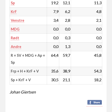
19,2
12,1
11,3
Sp
7,9
6,2
4,8
KrF
3,4
2,8
2,1
Venstre
0,0
0,0
0,0
MDG
0,0
0,3
0,0
Rødt
0,0
1,3
0,0
Andre
64,4
59,7
45,8
R + SV + MDG + Ap +
Sp
35,6
38,9
54,3
Frp + H + KrF + V
30,5
21,1
18,2
Sp + KrF + V
Johan Giertsen