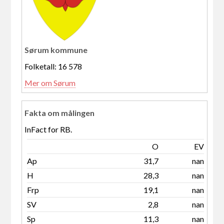
Sørum kommune
Folketall: 16 578
Mer om Sørum
Fakta om målingen
InFact for RB.
O
EV
Ap
31,7
nan
H
28,3
nan
Frp
19,1
nan
SV
2,8
nan
Sp
11,3
nan