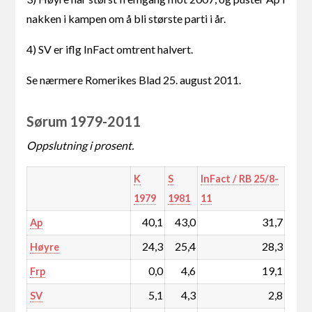
nakken i kampen om å bli største parti i år.
4) SV er iflg InFact omtrent halvert.
Se nærmere Romerikes Blad 25. august 2011.
Sørum 1979-2011
Oppslutning i prosent.
K
S
InFact / RB 25/8-
1979
1981
11
40,1
43,0
31,7
Ap
24,3
25,4
28,3
Høyre
0,0
4,6
19,1
Frp
5,1
4,3
2,8
SV