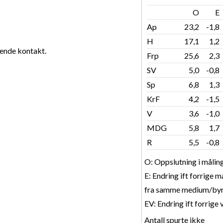
O
E
Ap
23,2
-1,8
H
17,1
1,2
vende kontakt.
Frp
25,6
2,3
SV
5,0
-0,8
Sp
6,8
1,3
KrF
4,2
-1,5
V
3,6
-1,0
MDG
5,8
1,7
R
5,5
-0,8
O: Oppslutning i målin
E: Endring ift forrige m
fra samme medium/byr
EV: Endring ift forrige 
Antall spurte ikke