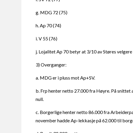
g. MDG 72 (75)
h. Ap 70 (74)
i. V 55 (76)
j. Lojalitet Ap 70 betyr at 3/10 av Støres velgere 
3) Overganger:
a. MDG er i pluss mot Ap+SV.
b. Frp henter netto 27.000 fra Høyre. På snitte
null.
c. Borgerlige henter netto 86.000 fra Arbeiderpa
november hadde Ap-lekkasje på 62.000 til borge