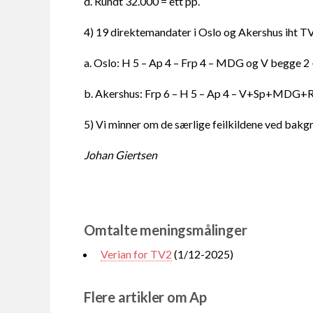
d. Rundt 32.000 = ett pp.
4) 19 direktemandater i Oslo og Akershus iht TV
a. Oslo: H 5 – Ap 4 – Frp 4 – MDG og V begge 2 
b. Akershus: Frp 6 – H 5 – Ap 4 – V+Sp+MDG+R 
5) Vi minner om de særlige feilkildene ved bakgr
Johan Giertsen
Omtalte meningsmålinger
Verian for TV2
(1/12-2025)
Flere artikler om Ap