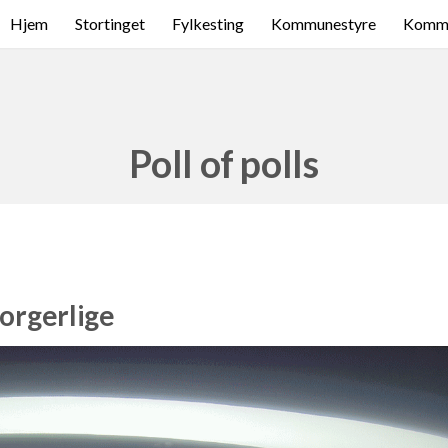
Hjem
Stortinget
Fylkesting
Kommunestyre
Komme
Poll of polls
borgerlige