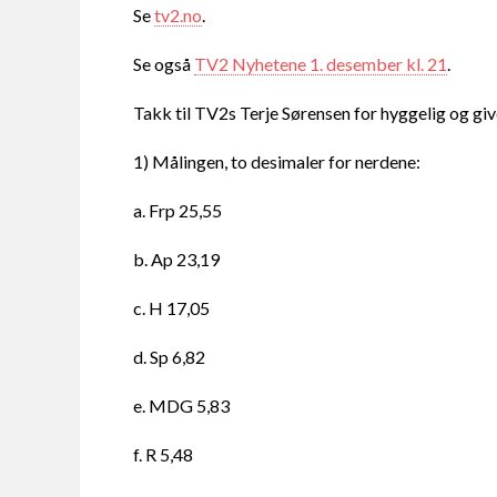
Se
tv2.no
.
Se også
TV2 Nyhetene 1. desember kl. 21
.
Takk til TV2s Terje Sørensen for hyggelig og gi
1) Målingen, to desimaler for nerdene:
a. Frp 25,55
b. Ap 23,19
c. H 17,05
d. Sp 6,82
e. MDG 5,83
f. R 5,48