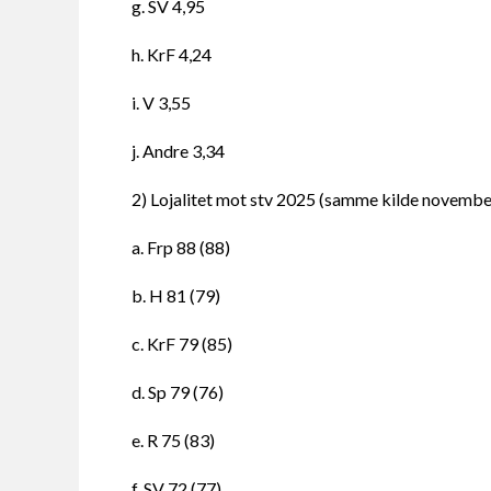
g. SV 4,95
h. KrF 4,24
i. V 3,55
j. Andre 3,34
2) Lojalitet mot stv 2025 (samme kilde novembe
a. Frp 88 (88)
b. H 81 (79)
c. KrF 79 (85)
d. Sp 79 (76)
e. R 75 (83)
f. SV 72 (77)