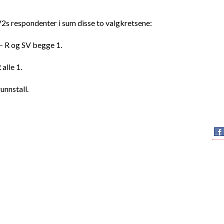
2s respondenter i sum disse to valgkretsene:
– R og SV begge 1.
alle 1.
unnstall.