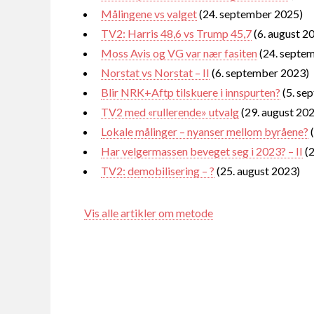
Målingene vs valget
(24. september 2025)
TV2: Harris 48,6 vs Trump 45,7
(6. august 2
Moss Avis og VG var nær fasiten
(24. septe
Norstat vs Norstat – II
(6. september 2023)
Blir NRK+Aftp tilskuere i innspurten?
(5. se
TV2 med «rullerende» utvalg
(29. august 20
Lokale målinger – nyanser mellom byråene?
(
Har velgermassen beveget seg i 2023? – II
(2
TV2: demobilisering – ?
(25. august 2023)
Vis alle artikler om metode