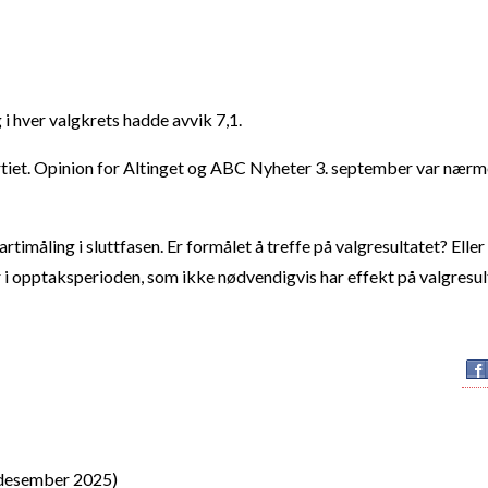
i hver valgkrets hadde avvik 7,1.
artiet. Opinion for Altinget og ABC Nyheter 3. september var nærm
imåling i sluttfasen. Er formålet å treffe på valgresultatet? Eller
r i opptaksperioden, som ikke nødvendigvis har effekt på valgresul
 desember 2025)