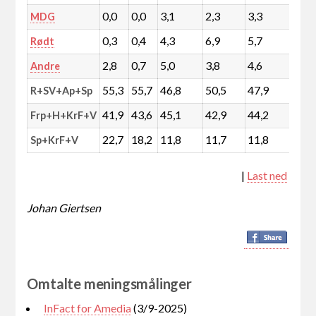
0,0
0,0
3,1
2,3
3,3
4,6
MDG
0,3
0,4
4,3
6,9
5,7
5,4
Rødt
2,8
0,7
5,0
3,8
4,6
4,2
Andre
55,3
55,7
46,8
50,5
47,9
47,8
R+SV+Ap+Sp
41,9
43,6
45,1
42,9
44,2
43,5
Frp+H+KrF+V
22,7
18,2
11,8
11,7
11,8
14,5
Sp+KrF+V
|
Last ned
Johan Giertsen
Omtalte meningsmålinger
InFact for Amedia
(3/9-2025)