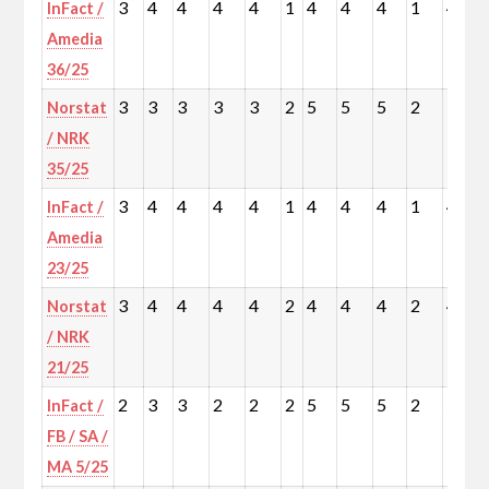
3
4
4
4
4
1
4
4
4
1
4
InFact /
Amedia
36/25
3
3
3
3
3
2
5
5
5
2
5
Norstat
/ NRK
35/25
3
4
4
4
4
1
4
4
4
1
4
InFact /
Amedia
23/25
3
4
4
4
4
2
4
4
4
2
4
Norstat
/ NRK
21/25
2
3
3
2
2
2
5
5
5
2
5
InFact /
FB / SA /
MA 5/25