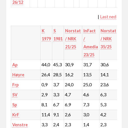
26/12
|
Last ned
K
S
Norstat
InFact
Norstat
InFa
1979
1981
/ NRK
/
/ NRK
/
21/25
Amedia
35/25
Ame
23/25
36/2
44,0
45,3
30,9
31,7
30,6
30,0
Ap
26,4
28,5
16,2
13,5
14,1
10,5
Høyre
0,9
3,7
24,0
25,0
23,6
25,6
Frp
2,9
3,3
4,7
4,6
6,3
5,3
SV
8,1
6,7
6,9
7,3
5,3
7,1
Sp
11,4
9,1
2,6
3,0
4,2
4,6
KrF
3,3
2,4
2,3
1,4
2,3
2,8
Venstre