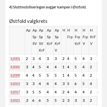
4) Sluttmobiliseringen avgjør kampen i Østfold.
Østfold valgkrets
Ap
Ap
Ap
Ap
Ap
H
H
H
H
H
H
Sp
Sp
Sp
Sp
Frp
Frp
Frp
KrF
Frp
SV
SV
KrF
KrF
KrF
V
V
V
KrF
V
KrF
2
3
4
3
3
2
4
5
4
3
5
S2001
3
4
5
4
4
1
4
5
4
2
5
S2005
4
4
5
5
5
1
4
5
4
2
5
S2009
3
3
4
4
4
3
5
6
5
4
6
S2013
3
5
5
4
4
2
4
4
4
2
4
S2017
3
6
6
5
5
2
3
3
3
2
3
S2021