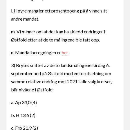
l. Høyre mangler ett prosentpoeng på å vinne sitt
andre mandat.
m. Vi minner om at det kan ha skjedd endringer i
Østfold etter at de to målingene ble tatt opp.
n. Mandatberegningen er
her
.
3) Brytes snittet av de to landsmålingene lørdag 6.
september ned på Østfold med en forutsetning om
samme relative endring mot 2021 i alle valgkretser,
blir nivåene i Østfold:
a. Ap 33,0 (4)
b. H 13,6 (2)
c. Frp 21,9 (2)