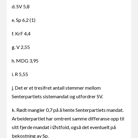
d. SV 5,8
e. Sp 6,2 (1)
f. KrF 4,4
g. V 2,55
h. MDG 3,95
i. R 5,55
j. Det er et tresifret antall stemmer mellom
Senterpartiets sistemandat og utfordrer SV.
k. Rødt mangler 0,7 på å hente Senterpartiets mandat.
Arbeiderpartiet har omtrent samme differanse opp til
sitt fjerde mandat i Østfold, også det eventuelt på
bekostning av Sp.