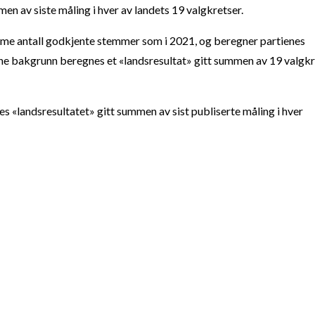
en av siste måling i hver av landets 19 valgkretser.
amme antall godkjente stemmer som i 2021, og beregner partienes
nne bakgrunn beregnes et «landsresultat» gitt summen av 19 valgkr
es «landsresultatet» gitt summen av sist publiserte måling i hver