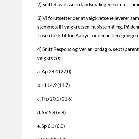
2) Snittet av disse to landsmålingene er nær summ
3) Vi forutsetter der at valgkretsene leverer s
stemmetall i valgkretsen iht siste måling. På de
Tusen takk til Jon Aabye for denne beregningen.
4) Snitt Respons og Verian lørdag 6. sept (parent
valgkrets):
a. Ap 28,4 (27,0)
b. H 14,9 (14,7)
c. Frp 20,1 (21,6)
d. SV 5,8 (6,8)
e. Sp 6,1 (6,0)