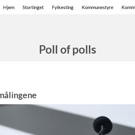
Hjem
Stortinget
Fylkesting
Kommunestyre
Komme
Poll of polls
smålingene