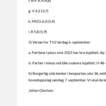
f. KrF 4,9 (4,8)
g. V 4,2 (3,7)
h. MDG 6,0 (5,4)
i. R 5,8 (5,9)
5) Verian for TV2 lørdag 6. september:
a. Partiene i pluss mot 2021 har bra lojalitet: A
b. Partier i minus må tåle svakere lojalitet: H 48
6) Borgerlig side henter i innspurten, uke 36, n
hovedoppslag søndag 7. september. Vi skal da le
Johan Giertsen