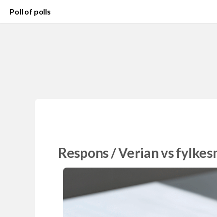
Poll of polls
Respons / Verian vs fylke