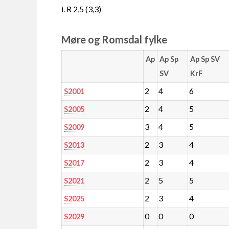
i. R 2,5 (3,3)
Møre og Romsdal fylke
Ap
Ap Sp
Ap Sp SV
SV
KrF
2
4
6
S2001
2
4
5
S2005
3
4
5
S2009
2
3
4
S2013
2
3
4
S2017
2
5
5
S2021
2
3
4
S2025
0
0
0
S2029