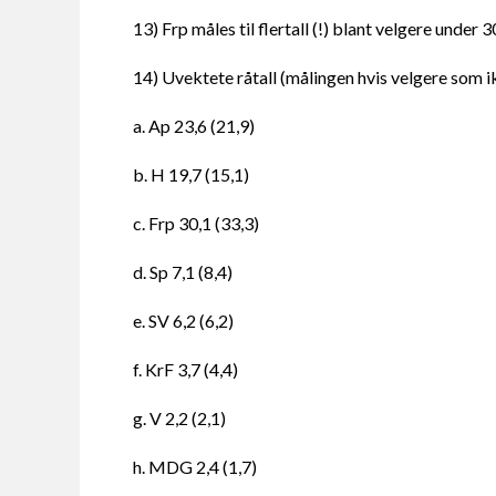
13) Frp måles til flertall (!) blant velgere under
14) Uvektete råtall (målingen hvis velgere som i
a. Ap 23,6 (21,9)
b. H 19,7 (15,1)
c. Frp 30,1 (33,3)
d. Sp 7,1 (8,4)
e. SV 6,2 (6,2)
f. KrF 3,7 (4,4)
g. V 2,2 (2,1)
h. MDG 2,4 (1,7)