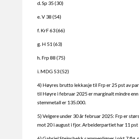
d. Sp 35 (30)
e. V 38 (54)
f. KrF 63 (66)
g. H 51 (63)
h. Frp 88 (75)
i. MDG 53 (52)
4) Høyres brutto lekkasje til Frp er 25 pst av p
til Høyre i februar 2025 er marginalt mindre enn 
stemmetall er 135.000.
5) Velgere under 30 år februar 2025: Frp er stør
mot 20 i august i fjor. Arbeiderpartiet har 11 pst
6) Gabriel Steinsbekk sammenligner i pkt 7 flg. 