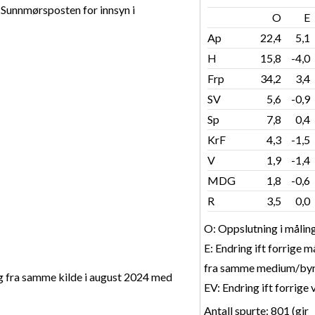
i Sunnmørsposten for innsyn i
O
E
Ap
22,4
5,1
H
15,8
-4,0
Frp
34,2
3,4
SV
5,6
-0,9
Sp
7,8
0,4
KrF
4,3
-1,5
V
1,9
-1,4
MDG
1,8
-0,6
R
3,5
0,0
O: Oppslutning i målin
E: Endring ift forrige m
fra samme medium/byr
ng fra samme kilde i august 2024 med
EV: Endring ift forrige 
Antall spurte: 801 (gir