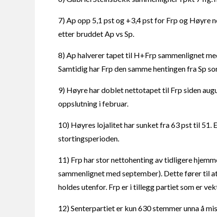
7) Ap opp 5,1 pst og +3,4 pst for Frp og Høyre 
etter bruddet Ap vs Sp.
8) Ap halverer tapet til H+Frp sammenlignet med
Samtidig har Frp den samme hentingen fra Sp som
9) Høyre har doblet nettotapet til Frp siden aug
oppslutning i februar.
10) Høyres lojalitet har sunket fra 63 pst til 51.
stortingsperioden.
11) Frp har stor nettohenting av tidligere hjemm
sammenlignet med september). Dette fører til a
holdes utenfor. Frp er i tillegg partiet som er v
12) Senterpartiet er kun 630 stemmer unna å mis