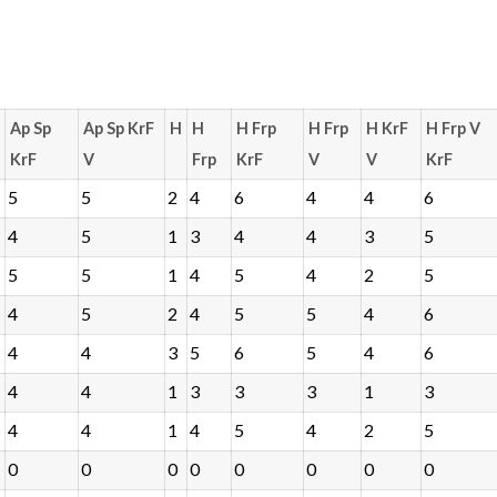
Ap Sp
Ap Sp KrF
H
H
H Frp
H Frp
H KrF
H Frp V
KrF
V
Frp
KrF
V
V
KrF
5
5
2
4
6
4
4
6
4
5
1
3
4
4
3
5
5
5
1
4
5
4
2
5
4
5
2
4
5
5
4
6
4
4
3
5
6
5
4
6
4
4
1
3
3
3
1
3
4
4
1
4
5
4
2
5
0
0
0
0
0
0
0
0