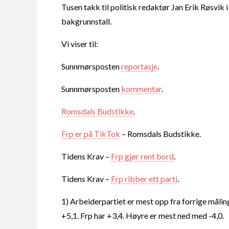
Tusen takk til politisk redaktør Jan Erik Røsvik 
bakgrunnstall.
Vi viser til:
Sunnmørsposten
reportasje
.
Sunnmørsposten
kommentar
.
Romsdals Budstikke
.
Frp er på TikTok
– Romsdals Budstikke.
Tidens Krav –
Frp gjør rent bord
.
Tidens Krav –
Frp ribber ett parti
.
1) Arbeiderpartiet er mest opp fra forrige måli
+5,1. Frp har +3,4. Høyre er mest ned med -4,0.