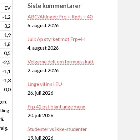
Siste kommentarer
EV
ABC/Altinget: Frp + Rødt = 40
-1,2
6. august 2026
3,2
1,9
Juli: Ap styrket mot Frp+H
1,8
4. august 2026
0,5
Velgerne delt om formuesskatt
-2,5
2. august 2026
-1,1
-1,3
Unge vil inn i EU
0,0
26. juli 2026
gen.
Frp 42 pst blant unge menn
åling
20. juli 2026
å.
valg.
Studenter vs ikke-studenter
19. juli 2026