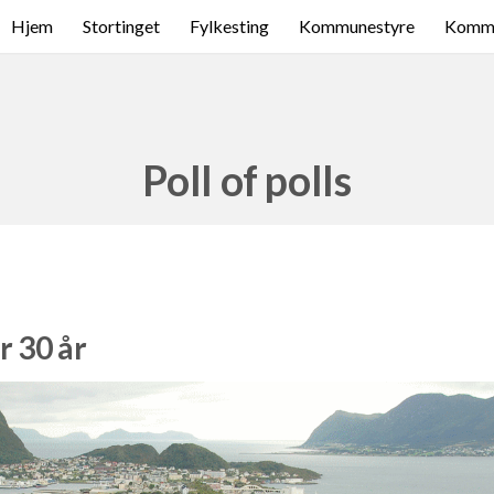
Hjem
Stortinget
Fylkesting
Kommunestyre
Komme
Poll of polls
r 30 år