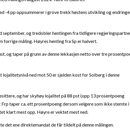
ned -4 pp oppsummerer i grove trekk høstens utvikling og endring
 september, og tredobler hentingen fra tidligere regjeringspartne
 forrige måling. Høyres henting fra Sp er halvert.
ust, og taper på grunn av denne lekkasjen netto over tre prosentpo
 Et lojalitetsnivå ned mot 50 er sjelden kost for Solberg i denne
esittere, og har skyhøy lojalitet på 88 pst (opp 13 prosentpoeng
t Frp taper ca. ett prosentpoeng dersom velgere som ikke stemte 
ektet klart mest opp. Høyre er vektet mest ned.
te det ene direktemandat de får tildelt på denne målingen.