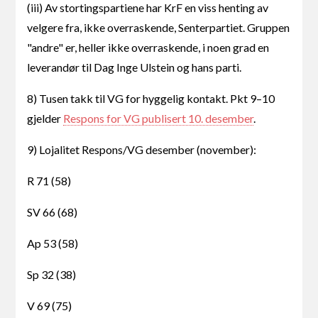
(iii) Av stortingspartiene har KrF en viss henting av
velgere fra, ikke overraskende, Senterpartiet. Gruppen
"andre" er, heller ikke overraskende, i noen grad en
leverandør til Dag Inge Ulstein og hans parti.
8) Tusen takk til VG for hyggelig kontakt. Pkt 9–10
gjelder
Respons for VG publisert 10. desember
.
9) Lojalitet Respons/VG desember (november):
R 71 (58)
SV 66 (68)
Ap 53 (58)
Sp 32 (38)
V 69 (75)