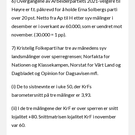
6) Overgangene av Arbeiderpartiets 2021-velgere til
Høyre er f.t. påkrevd for å holde Erna Solbergs parti
over 20 pst. Netto fra Ap til H etter syv målinger i
desember er i overkant av 60.000, som er uendret mot
november. (30.000 = 1 pp).
7) Kristelig Folkeparti har tre av månedens syv
landsmålinger over sperregrensen; Norfakta for
Nationen og Klassekampen, Norstat for Vårt Land og
Dagbladet og Opinion for Dagsavisen mfl.
(i) De to sistnevnte er i uke 50, der KrFs
barometersnitt på tre målinger er 3,93.
(ii) I de tre målingene der KrF er over sperren er snitt
lojalitet +80. Snittmatrisen lojalitet KrF i november
var 60.