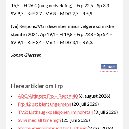
16,5 – H 26,4 (tung nedvekting) – Frp 22,5 – Sp 3,3 –
SV 9,7 – KrF 3,7 – V 6,8 – MDG 2,7 – R 5,9.
(vii) Respons/VG i desember minus velgere som ikke
stemte i 2021: Ap 19,1 – H 19,8 – Frp 23,8 – Sp 5,4 –
SV 9,1 – KrF 3,4 – V 6,1 – MDG 3,1 – R 6,3.
Johan Giertsen
Flere artikler om Frp
ABC/Altinget: Frp + Rødt = 40
(6. august 2026)
Frp 42 pst blant unge menn
(20. juli 2026)
TV2: Listhaug-koalisjonen i mindretall
(3. juli 2026)
Sylvi med all time high
(25. juni 2026)
Storby-gjennombrudd for Listhaug
(9. mai 2026)