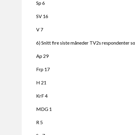
Sp 6
SV 16
V 7
6) Snitt fire siste måneder TV2s respondenter so
Ap 29
Frp 17
H 21
KrF 4
MDG 1
R 5