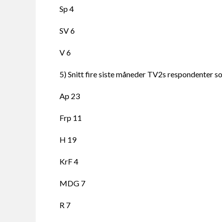
Sp 4
SV 6
V 6
5) Snitt fire siste måneder TV2s respondenter so
Ap 23
Frp 11
H 19
KrF 4
MDG 7
R 7