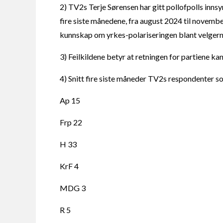
2) TV2s Terje Sørensen har gitt pollofpolls innsyn
fire siste månedene, fra august 2024 til novemb
kunnskap om yrkes-polariseringen blant velgern
3) Feilkildene betyr at retningen for partiene k
4) Snitt fire siste måneder TV2s respondenter so
Ap 15
Frp 22
H 33
KrF 4
MDG 3
R 5