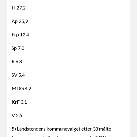
H 27,2
Ap 25,9
Frp 12,4
Sp 7,0
R 6,8
SV 5,4
MDG 4,2
KrF 3,1
V 2,5
5) Landstendens kommunevalget etter 38 målte