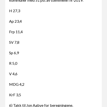
kommuner med 51 pst av stemmene i k-2019:
H 27,3
Ap 23,4
Frp 11,4
SV 7,8
Sp 6,9
R 5,0
V 4,6
MDG 4,2
KrF 3,5
6) Takk til Jon Aabye for beregningene.