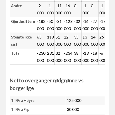
-2
-1
-11
-16
0
-1
0
-1
2
Andre
000
000
000
000
000
000
0
-182
-50
-31
-123
-32
-16
-27
-17
-1
Gjerdesittere
000
000
000
000
000
000
000
000
0
65
118
51
22
35
13
14
26
2
Stemte ikke
000
000
000
000
000
000
000
000
0
sist
-230
231
32
-234
38
-13
-18
-6
4
Total
000
000
000
000
000
000
000
000
0
Netto overganger rødgrønne vs
borgerlige
125 000
Til/Fra Høyre
30 000
Til/Fra Frp