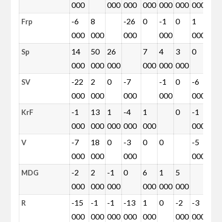
000
000
000
000
000
000
000
0
-6
8
-26
0
-1
0
1
1
Frp
000
000
000
000
000
0
14
50
26
7
4
3
0
1
Sp
000
000
000
000
000
000
0
-22
2
0
-7
-1
0
-6
-1
SV
000
000
000
000
000
0
-1
13
1
-4
1
0
-1
0
KrF
000
000
000
000
000
000
-7
18
0
-3
0
0
-5
2
V
000
000
000
000
0
-2
2
-1
0
6
1
5
3
MDG
000
000
000
000
000
000
0
-15
-1
-1
-13
1
0
-2
-3
R
000
000
000
000
000
000
000