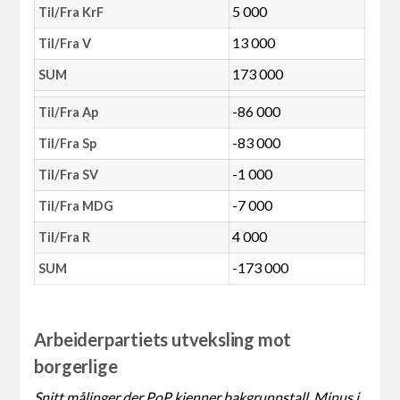
5 000
Til/Fra KrF
13 000
Til/Fra V
173 000
SUM
-86 000
Til/Fra Ap
-83 000
Til/Fra Sp
-1 000
Til/Fra SV
-7 000
Til/Fra MDG
4 000
Til/Fra R
-173 000
SUM
Arbeiderpartiets utveksling mot
borgerlige
Snitt målinger der PoP kjenner bakgrunnstall. Minus i