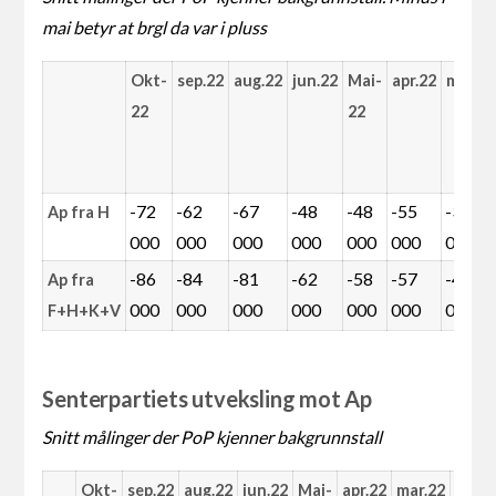
mai betyr at brgl da var i pluss
Okt-
sep.22
aug.22
jun.22
Mai-
apr.22
mar.22
22
22
-72
-62
-67
-48
-48
-55
-32
Ap fra H
000
000
000
000
000
000
000
-86
-84
-81
-62
-58
-57
-43
Ap fra
000
000
000
000
000
000
000
F+H+K+V
Senterpartiets utveksling mot Ap
Snitt målinger der PoP kjenner bakgrunnstall
Okt-
sep.22
aug.22
jun.22
Mai-
apr.22
mar.22
feb.2