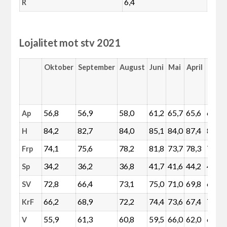
6,4
R
Lojalitet mot stv 2021
Oktober
September
August
Juni
Mai
April
Mars
56,8
56,9
58,0
61,2
65,7
65,6
68,0
Ap
84,2
82,7
84,0
85,1
84,0
87,4
89,2
H
74,1
75,6
78,2
81,8
73,7
78,3
76,7
Frp
34,2
36,2
36,8
41,7
41,6
44,2
46,0
Sp
72,8
66,4
73,1
75,0
71,0
69,8
65,8
SV
66,2
68,9
72,2
74,4
73,6
67,4
71,6
KrF
55,9
61,3
60,8
59,5
66,0
62,0
63,7
V