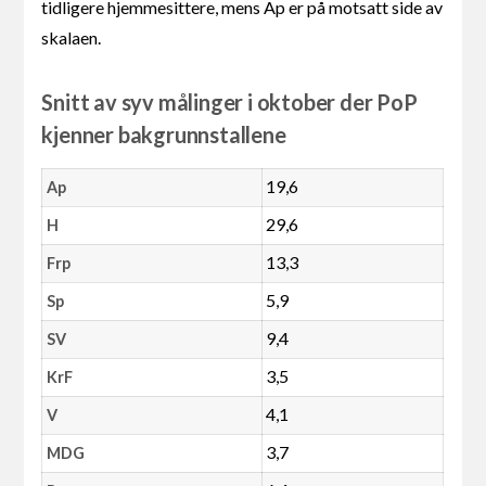
tidligere hjemmesittere, mens Ap er på motsatt side av
skalaen.
Snitt av syv målinger i oktober der PoP
kjenner bakgrunnstallene
19,6
Ap
29,6
H
13,3
Frp
5,9
Sp
9,4
SV
3,5
KrF
4,1
V
3,7
MDG