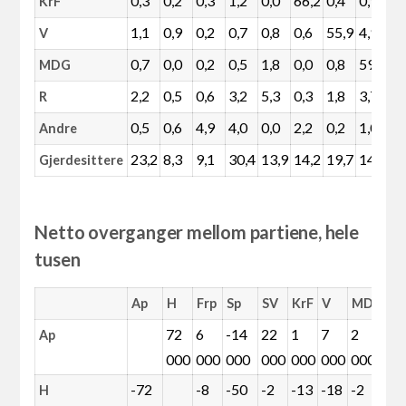
0,3
0,2
0,3
1,2
0,0
66,2
0,4
0,9
0
KrF
1,1
0,9
0,2
0,7
0,8
0,6
55,9
4,9
0
V
0,7
0,0
0,2
0,5
1,8
0,0
0,8
59,6
0
MDG
2,2
0,5
0,6
3,2
5,3
0,3
1,8
3,7
7
R
0,5
0,6
4,9
4,0
0,0
2,2
0,2
1,0
0
Andre
23,2
8,3
9,1
30,4
13,9
14,2
19,7
14,5
1
Gjerdesittere
Netto overganger mellom partiene, hele
tusen
Ap
H
Frp
Sp
SV
KrF
V
MDG
R
72
6
-14
22
1
7
2
1
Ap
000
000
000
000
000
000
000
0
-72
-8
-50
-2
-13
-18
-2
1
H