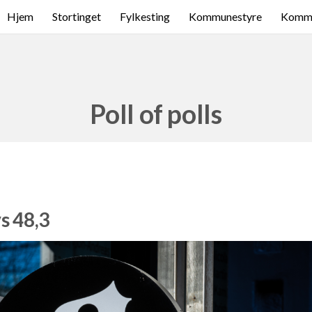
Hjem
Stortinget
Fylkesting
Kommunestyre
Komme
Poll of polls
s 48,3