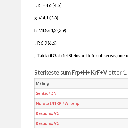
f. KrF 4,6 (4,5)
g. V 4,1 (3,8)
h. MDG 4,2 (2,9)
i. R 6,9 (6,6)
j. Takk til Gabriel Steinsbekk for observasjonene
Sterkeste sum Frp+H+KrF+V etter 1
Måling
Sentio/DN
Norstat/NRK / Aftenp
Respons/VG
Respons/VG