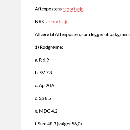
Aftenpostens
reportasje
.
NRKs
reportasje
.
All ære til Aftenposten, som legger ut bakgrunns
1) Rødgrønne:
a. R 6,9
b. SV 7,8
c. Ap 20,9
d. Sp 8,5
e. MDG 4,2
f. Sum 48,3 (valget 56,0)