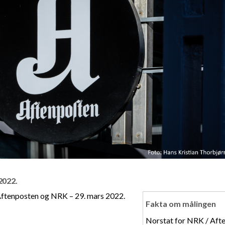
2022.
Aftenposten og NRK – 29. mars 2022.
Fakta om målingen
Norstat for NRK / Afte