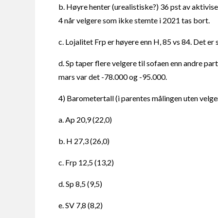
b. Høyre henter (urealistiske?) 36 pst av aktivis
4 når velgere som ikke stemte i 2021 tas bort.
c. Lojalitet Frp er høyere enn H, 85 vs 84. Det er s
d. Sp taper flere velgere til sofaen enn andre par
mars var det -78.000 og -95.000.
4) Barometertall (i parentes målingen uten velge
a. Ap 20,9 (22,0)
b. H 27,3 (26,0)
c. Frp 12,5 (13,2)
d. Sp 8,5 (9,5)
e. SV 7,8 (8,2)