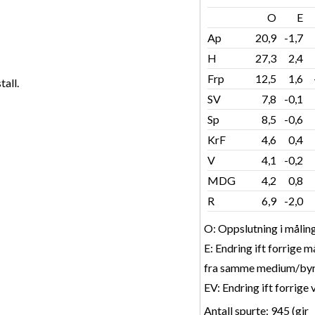
O
E
Ap
20,9
-1,7
H
27,3
2,4
Frp
12,5
1,6
tall.
SV
7,8
-0,1
Sp
8,5
-0,6
KrF
4,6
0,4
V
4,1
-0,2
MDG
4,2
0,8
R
6,9
-2,0
O: Oppslutning i målin
E: Endring ift forrige m
fra samme medium/byr
EV: Endring ift forrige 
Antall spurte: 945 (gir