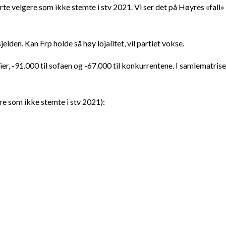
erte velgere som ikke stemte i stv 2021. Vi ser det på Høyres «fall» 
jelden. Kan Frp holde så høy lojalitet, vil partiet vokse.
tier, -91.000 til sofaen og -67.000 til konkurrentene. I samlematris
re som ikke stemte i stv 2021):