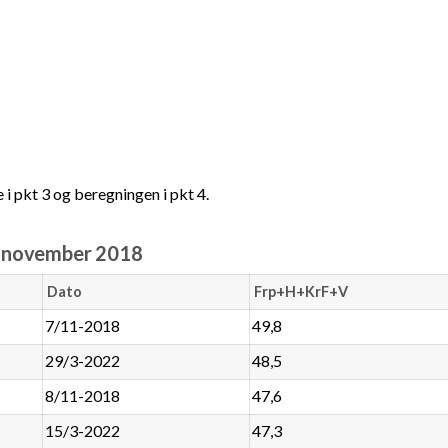
 i pkt 3 og beregningen i pkt 4.
. november 2018
Dato
Frp+H+KrF+V
7/11-2018
49,8
29/3-2022
48,5
8/11-2018
47,6
15/3-2022
47,3