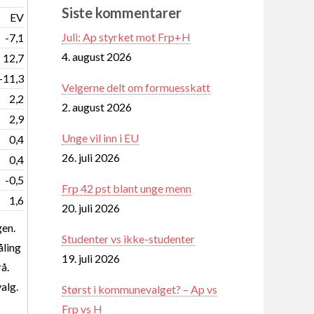
Siste kommentarer
EV
Juli: Ap styrket mot Frp+H
-7,1
4. august 2026
12,7
-11,3
Velgerne delt om formuesskatt
2,2
2. august 2026
2,9
Unge vil inn i EU
0,4
26. juli 2026
0,4
-0,5
Frp 42 pst blant unge menn
1,6
20. juli 2026
gen.
Studenter vs ikke-studenter
åling
19. juli 2026
å.
valg.
Størst i kommunevalget? – Ap vs
Frp vs H