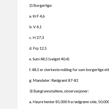
2) Borgerlige:
a. KrF 4,6
b. V 4,1
c. H 27,3
d. Frp 12,5
e. Sum 48,5 (valget 40,4)
f. 48,5 er sterkeste måling for sum borgerlige e
g. Mandater: Rødgrønt 87-82
3) Bakgrunnstallene, observasjoner:
a. Høyre henter 81.000 fra rødgrønn side, 50.00