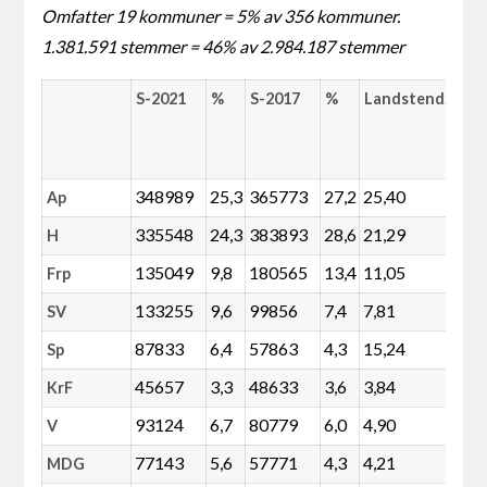
Omfatter 19 kommuner = 5% av 356 kommuner.
1.381.591 stemmer = 46% av 2.984.187 stemmer
S-2021
%
S-2017
%
Landstend.
202
2017
%
348989
25,3
365773
27,2
25,40
-7
Ap
335548
24,3
383893
28,6
21,29
-15
H
135049
9,8
180565
13,4
11,05
-27
Frp
133255
9,6
99856
7,4
7,81
30
SV
87833
6,4
57863
4,3
15,24
48
Sp
45657
3,3
48633
3,6
3,84
-9
KrF
93124
6,7
80779
6,0
4,90
12
V
77143
5,6
57771
4,3
4,21
30
MDG