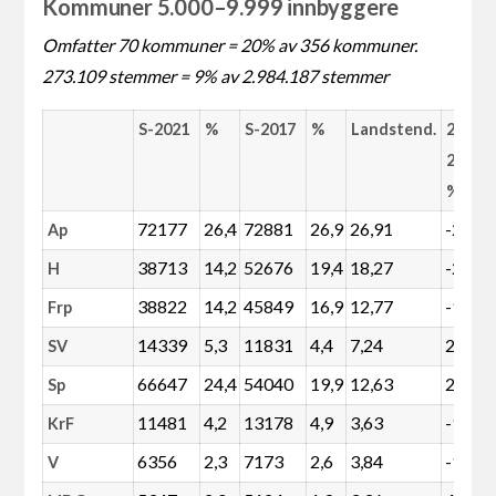
Kommuner 5.000–9.999 innbyggere
Omfatter 70 kommuner = 20% av 356 kommuner.
273.109 stemmer = 9% av 2.984.187 stemmer
S-2021
%
S-2017
%
Landstend.
2021–
2017 i
%
72177
26,4
72881
26,9
26,91
-2
Ap
38713
14,2
52676
19,4
18,27
-27
H
38822
14,2
45849
16,9
12,77
-16
Frp
14339
5,3
11831
4,4
7,24
20
SV
66647
24,4
54040
19,9
12,63
22
Sp
11481
4,2
13178
4,9
3,63
-14
KrF
6356
2,3
7173
2,6
3,84
-12
V