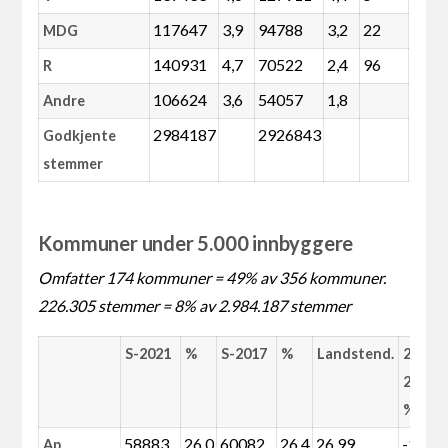
117647
3,9
94788
3,2
22
MDG
140931
4,7
70522
2,4
96
R
106624
3,6
54057
1,8
Andre
2984187
2926843
Godkjente
stemmer
Kommuner under 5.000 innbyggere
Omfatter 174 kommuner = 49% av 356 kommuner.
226.305 stemmer = 8% av 2.984.187 stemmer
S-2021
%
S-2017
%
Landstend.
2021–
2017 i
%
58883
26,0
60082
26,4
26,99
-1
Ap