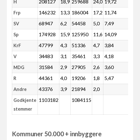
208127
18,9
259688
24,0
19,72
-21
H
146232
13,3
186004
17,2
11,74
-23
Frp
68947
6,2
54458
5,0
7,49
24
SV
174928
15,9
125950
11,6
14,09
36
Sp
47799
4,3
51336
4,7
3,84
-8
KrF
34483
3,1
35461
3,3
4,18
-4
V
31584
2,9
27905
2,6
3,60
11
MDG
44361
4,0
19206
1,8
5,47
127
R
43376
3,9
21894
2,0
Andre
1103182
1084115
Godkjente
stemmer
Kommuner 50.000 + innbyggere