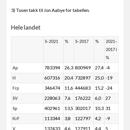
3) Tusen takk til Jon Aabye for tabellen.
Hele landet
S-2021
%
S-2017
%
2021–
2017 i
%
783394
26,3
800949
27,4
-4
Ap
607316
20,4
732897
25,0
-19
H
346474
11,6
444683
15,2
-24
Frp
228063
7,6
176222
6,0
27
SV
402961
13,5
302017
10,3
31
Sp
113344
3,8
122797
4,2
-9
KrF
137433
4,6
127911
4,4
5
V