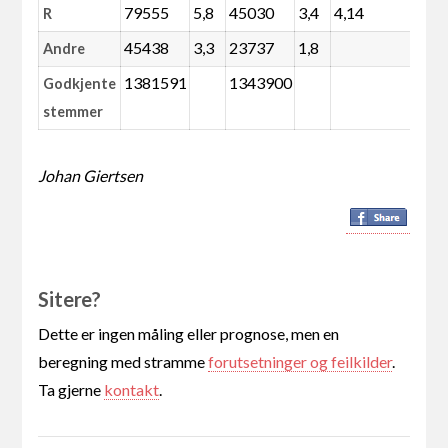
79555
5,8
45030
3,4
4,14
72
R
45438
3,3
23737
1,8
Andre
1381591
1343900
Godkjente
stemmer
Johan Giertsen
Sitere?
Dette er ingen måling eller prognose, men en
beregning med stramme
forutsetninger og feilkilder
.
Ta gjerne
kontakt
.