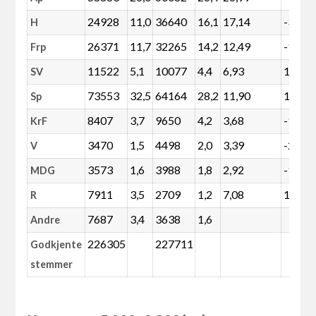
24928
11,0
36640
16,1
17,14
-32
H
26371
11,7
32265
14,2
12,49
-18
Frp
11522
5,1
10077
4,4
6,93
15
SV
73553
32,5
64164
28,2
11,90
15
Sp
8407
3,7
9650
4,2
3,68
-12
KrF
3470
1,5
4498
2,0
3,39
-22
V
3573
1,6
3988
1,8
2,92
-10
MDG
7911
3,5
2709
1,2
7,08
194
R
7687
3,4
3638
1,6
Andre
226305
227711
Godkjente
stemmer