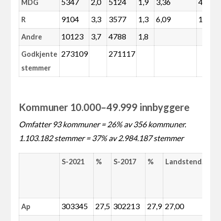
5347
2,0
5124
1,9
3,36
4
MDG
9104
3,3
3577
1,3
6,09
153
R
10123
3,7
4788
1,8
Andre
273109
271117
Godkjente
stemmer
Kommuner 10.000–49.999 innbyggere
Omfatter 93 kommuner = 26% av 356 kommuner.
1.103.182 stemmer = 37% av 2.984.187 stemmer
S-2021
%
S-2017
%
Landstend.
202
2017
%
303345
27,5
302213
27,9
27,00
-1
Ap