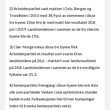
2) Arbeiderpartiet vant makten i Oslo, Bergen og
Trondheim i 2015 med 34,9 pst av stemmene i disse
tre byene. Etter fire år med makt ble resultatet 20,8
pst i 2019. Landstendensen i summen av de tre største
byene ble da 19,6.
3) I Sør-Norge minus disse tre byene fikk
Arbeiderpartiet et resultat som svarte til en
landstendens på 26,6 – markert over landsresultatet
på 24,8. Landstendensen i summen av de tre nordligste
fylkene var 25,3.
4) Senterpartiets fremgang i disse byene ble nok ikke
slik som partileder Vedum i sine optimistiske stunder
hadde trodd. Folkeaksjonen Nei til mer bompenger
bidro til å senke Senterpartiets vekst.