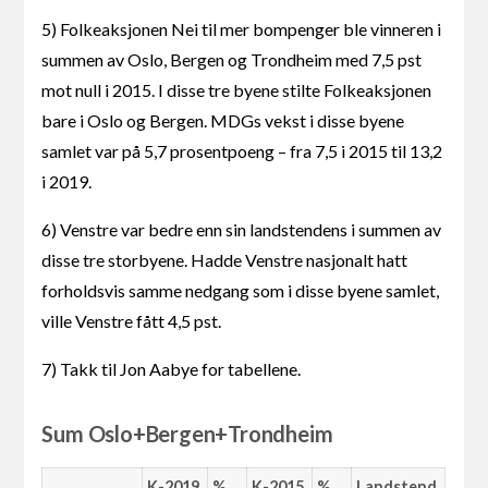
5) Folkeaksjonen Nei til mer bompenger ble vinneren i
summen av Oslo, Bergen og Trondheim med 7,5 pst
mot null i 2015. I disse tre byene stilte Folkeaksjonen
bare i Oslo og Bergen. MDGs vekst i disse byene
samlet var på 5,7 prosentpoeng – fra 7,5 i 2015 til 13,2
i 2019.
6) Venstre var bedre enn sin landstendens i summen av
disse tre storbyene. Hadde Venstre nasjonalt hatt
forholdsvis samme nedgang som i disse byene samlet,
ville Venstre fått 4,5 pst.
7) Takk til Jon Aabye for tabellene.
Sum Oslo+Bergen+Trondheim
K-2019
%
K-2015
%
Landstend.