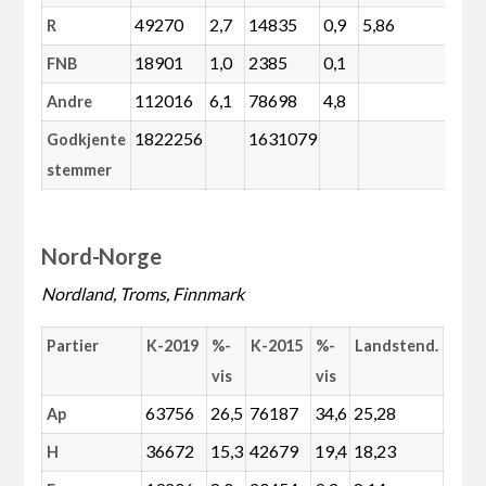
49270
2,7
14835
0,9
5,86
R
18901
1,0
2385
0,1
FNB
112016
6,1
78698
4,8
Andre
1822256
1631079
Godkjente
stemmer
Nord-Norge
Nordland, Troms, Finnmark
Partier
K-2019
%-
K-2015
%-
Landstend.
vis
vis
63756
26,5
76187
34,6
25,28
Ap
36672
15,3
42679
19,4
18,23
H