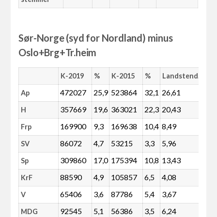
Sør-Norge (syd for Nordland) minus
Oslo+Brg+Tr.heim
K-2019
%
K-2015
%
Landstend.
472027
25,9
523864
32,1
26,61
Ap
357669
19,6
363021
22,3
20,43
H
169900
9,3
169638
10,4
8,49
Frp
86072
4,7
53215
3,3
5,96
SV
309860
17,0
175394
10,8
13,43
Sp
88590
4,9
105857
6,5
4,08
KrF
65406
3,6
87786
5,4
3,67
V
92545
5,1
56386
3,5
6,24
MDG