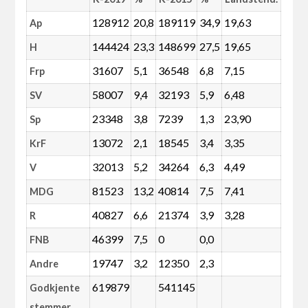
128912
20,8
189119
34,9
19,63
Ap
144424
23,3
148699
27,5
19,65
H
31607
5,1
36548
6,8
7,15
Frp
58007
9,4
32193
5,9
6,48
SV
23348
3,8
7239
1,3
23,90
Sp
13072
2,1
18545
3,4
3,35
KrF
32013
5,2
34264
6,3
4,49
V
81523
13,2
40814
7,5
7,41
MDG
40827
6,6
21374
3,9
3,28
R
46399
7,5
0
0,0
FNB
19747
3,2
12350
2,3
Andre
619879
541145
Godkjente
stemmer