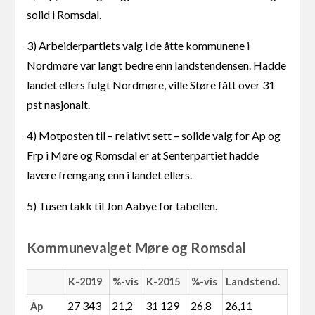
solid i Romsdal.
3) Arbeiderpartiets valg i de åtte kommunene i
Nordmøre var langt bedre enn landstendensen. Hadde
landet ellers fulgt Nordmøre, ville Støre fått over 31
pst nasjonalt.
4) Motposten til – relativt sett – solide valg for Ap og
Frp i Møre og Romsdal er at Senterpartiet hadde
lavere fremgang enn i landet ellers.
5) Tusen takk til Jon Aabye for tabellen.
Kommunevalget Møre og Romsdal
K-2019
%-vis
K-2015
%-vis
Landstend.
27 343
21,2
31 129
26,8
26,11
Ap