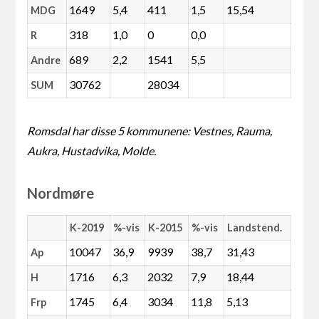
1649
5,4
411
1,5
15,54
MDG
318
1,0
0
0,0
R
689
2,2
1541
5,5
Andre
30762
28034
SUM
Romsdal har disse 5 kommunene: Vestnes, Rauma,
Aukra, Hustadvika, Molde.
Nordmøre
K-2019
%-vis
K-2015
%-vis
Landstend.
10047
36,9
9939
38,7
31,43
Ap
1716
6,3
2032
7,9
18,44
H
1745
6,4
3034
11,8
5,13
Frp