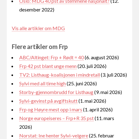
Oslo: MDG 40 pst av stemmene nasjonalt?
(12.
desember 2022)
Vis alle artikler om MDG
Flere artikler om Frp
ABC/Altinget: Frp + Rødt = 40
(6. august 2026)
Frp 42 pst blant unge menn
(20. juli 2026)
TV2: Listhaug-koalisjonen i mindretall
(3. juli 2026)
Sylvi med all time high
(25. juni 2026)
Storby-gjennombrudd for Listhaug
(9. mai 2026)
Sylvi-gevinst på avgiftskutt
(1. mai 2026)
Frp og Høyre mest opp i mars
(1. april 2026)
Norge europeiseres – Frp+R 35 pst
(11. mars
2026)
Norstat: Ine henter Sylvi-velgere
(25. februar