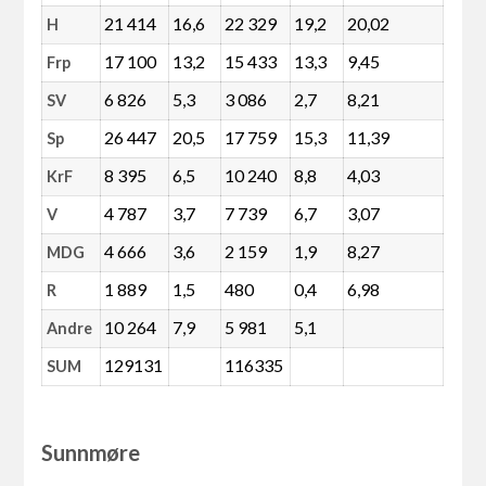
21 414
16,6
22 329
19,2
20,02
H
17 100
13,2
15 433
13,3
9,45
Frp
6 826
5,3
3 086
2,7
8,21
SV
26 447
20,5
17 759
15,3
11,39
Sp
8 395
6,5
10 240
8,8
4,03
KrF
4 787
3,7
7 739
6,7
3,07
V
4 666
3,6
2 159
1,9
8,27
MDG
1 889
1,5
480
0,4
6,98
R
10 264
7,9
5 981
5,1
Andre
129131
116335
SUM
Sunnmøre