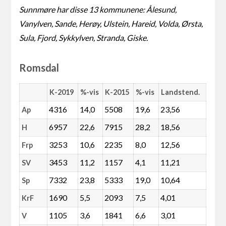
Sunnmøre har disse 13 kommunene: Ålesund,
Vanylven, Sande, Herøy, Ulstein, Hareid, Volda, Ørsta,
Sula, Fjord, Sykkylven, Stranda, Giske.
Romsdal
K-2019
%-vis
K-2015
%-vis
Landstend.
4316
14,0
5508
19,6
23,56
Ap
6957
22,6
7915
28,2
18,56
H
3253
10,6
2235
8,0
12,56
Frp
3453
11,2
1157
4,1
11,21
SV
7332
23,8
5333
19,0
10,64
Sp
1690
5,5
2093
7,5
4,01
KrF
1105
3,6
1841
6,6
3,01
V