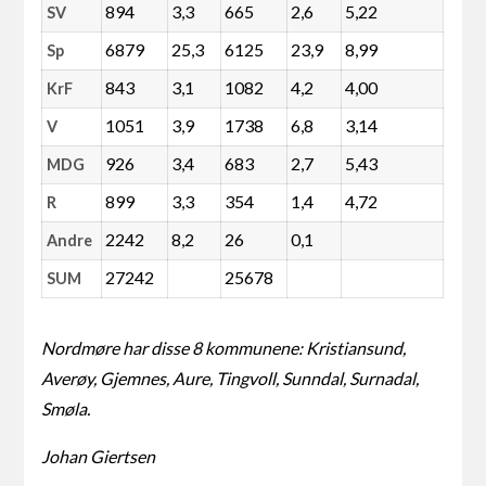
894
3,3
665
2,6
5,22
SV
6879
25,3
6125
23,9
8,99
Sp
843
3,1
1082
4,2
4,00
KrF
1051
3,9
1738
6,8
3,14
V
926
3,4
683
2,7
5,43
MDG
899
3,3
354
1,4
4,72
R
2242
8,2
26
0,1
Andre
27242
25678
SUM
Nordmøre har disse 8 kommunene: Kristiansund,
Averøy, Gjemnes, Aure, Tingvoll, Sunndal, Surnadal,
Smøla.
Johan Giertsen