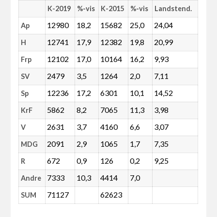
K-2019
%-vis
K-2015
%-vis
Landstend.
12980
18,2
15682
25,0
24,04
Ap
12741
17,9
12382
19,8
20,99
H
12102
17,0
10164
16,2
9,93
Frp
2479
3,5
1264
2,0
7,11
SV
12236
17,2
6301
10,1
14,52
Sp
5862
8,2
7065
11,3
3,98
KrF
2631
3,7
4160
6,6
3,07
V
2091
2,9
1065
1,7
7,35
MDG
672
0,9
126
0,2
9,25
R
7333
10,3
4414
7,0
Andre
71127
62623
SUM