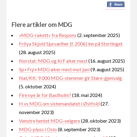
Flere artikler om MDG
«MDG-rakett» fra Respons
(2. september 2025)
Fröya Skjold Sjursæther (f. 2006) inn på Stortinget
(28. august 2025)
Norstat: MDG og KrF øker mest
(16. august 2025)
Sp+Frp+MDG øker mest mot juni
(9. august 2025)
Nat/KK: 9.000 MDG-stemmer gir Støre-gjenvalg
(5. oktober 2024)
Fire nye år for Bastholm?
(18. mai 2024)
H vs MDG om sistemandatet i Østfold
(27.
november 2023)
Venstre hentet MDG-velgere
(28. oktober 2023)
MDG-pluss i Oslo
(8. september 2023)