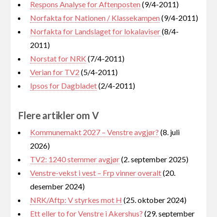
Respons Analyse for Aftenposten
(9/4-2011)
Norfakta for Nationen / Klassekampen
(9/4-2011)
Norfakta for Landslaget for lokalaviser
(8/4-
2011)
Norstat for NRK
(7/4-2011)
Verian for TV2
(5/4-2011)
Ipsos for Dagbladet
(2/4-2011)
Flere artikler om V
Kommunemakt 2027 – Venstre avgjør?
(8. juli
2026)
TV2: 1240 stemmer avgjør
(2. september 2025)
Venstre-vekst i vest – Frp vinner overalt
(20.
desember 2024)
NRK/Aftp: V styrkes mot H
(25. oktober 2024)
Ett eller to for Venstre i Akershus?
(29. september