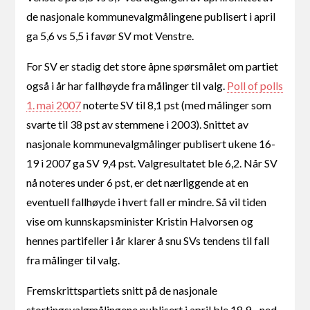
de nasjonale kommunevalgmålingene publisert i april
ga 5,6 vs 5,5 i favør SV mot Venstre.
For SV er stadig det store åpne spørsmålet om partiet
også i år har fallhøyde fra målinger til valg.
Poll of polls
1. mai 2007
noterte SV til 8,1 pst (med målinger som
svarte til 38 pst av stemmene i 2003). Snittet av
nasjonale kommunevalgmålinger publisert ukene 16-
19 i 2007 ga SV 9,4 pst. Valgresultatet ble 6,2. Når SV
nå noteres under 6 pst, er det nærliggende at en
eventuell fallhøyde i hvert fall er mindre. Så vil tiden
vise om kunnskapsminister Kristin Halvorsen og
hennes partifeller i år klarer å snu SVs tendens til fall
fra målinger til valg.
Fremskrittspartiets snitt på de nasjonale
stortingsvalgmålingene publisert i april ble 18,9 - ned