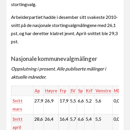
stortingvalg.
Arbeiderpartiet hadde i desember sitt svakeste 2010-
snitt på de nasjonale stortingvalgmålingene med 26,1
pst, og har deretter klatret jevnt. April-snittet ble 29,3
pst.
Nasjonale kommunevalgmålinger
Oppslutning i prosent. Alle publiserte målinger i
aktuelle måneder.
Ap
Høyre
Frp
SV
Sp
KrF
Venstre
MDG
R
27,9
26,9
17,9
5,5
6,6
5,2
5,6
0,0
1
Snitt
mars
28,6
26,4
16,4
5,7
6,6
5,4
5,5
0,0
2
Snitt
april