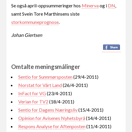
Se også april-oppsummeringer hos
Minerva
og i
DN
,
samt Svein Tore Marthinsens siste
storkommuneprognose
.
Johan Giertsen
Omtalte meningsmålinger
Sentio for Sunnmørsposten
(29/4-2011)
Norstat for Vårt Land
(26/4-2011)
InFact for VG
(23/4-2011)
Verian for TV2
(18/4-2011)
Sentio for Dagens Næringsliv
(15/4-2011)
Opinion for Avisenes Nyhetsbyrå
(14/4-2011)
Respons Analyse for Aftenposten
(11/4-2011)