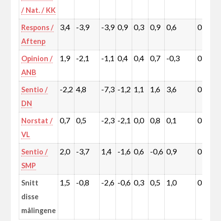
/ Nat. / KK
3,4
-3,9
-3,9
0,9
0,3
0,9
0,6
0,0
Respons /
Aftenp
1,9
-2,1
-1,1
0,4
0,4
0,7
-0,3
0,0
Opinion /
ANB
-2,2
4,8
-7,3
-1,2
1,1
1,6
3,6
0,0
Sentio /
DN
0,7
0,5
-2,3
-2,1
0,0
0,8
0,1
0,0
Norstat /
VL
2,0
-3,7
1,4
-1,6
0,6
-0,6
0,9
0,0
Sentio /
SMP
1,5
-0,8
-2,6
-0,6
0,3
0,5
1,0
0,0
Snitt
disse
målingene