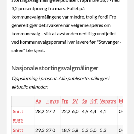
3,2 prosentpoeng fra mars. Fallet på
kommunevalgmålingene var mindre, trolig fordi Frp
generelt gjør det svakere når velgerne spøres om
kommunevalg - slik at avstanden ned til grunnfjellet
ved kommunevalgspørsmål var lavere før "Stavanger-
saken" ble kjent.
Nasjonale stortingsvalgmålinger
Oppslutning i prosent. Alle publiserte målinger i
aktuelle måneder.
Ap
Høyre
Frp
SV
Sp
KrF
Venstre
MDG
28,2
27,2
22,2
6,0
4,9
4,4
4,1
0,0
1
Snitt
mars
29,3
27,0
18,9
5,8
5,3
5,0
5,3
0,0
1
Snitt