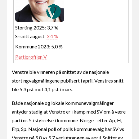
Storting 2025: 3,7 %
S-snitt august:
3,4 %
Kommune 2023: 5,0 %
Partiprofilen V
Venstre ble vinneren på snittet av de nasjonale
stortingvalgmålingene publisert i april. Venstres snitt
ble 5,3 pst mot 4,1 pst i mars.
Både nasjonale og lokale kommunevalgmålinger
antyder stadig at Venstre er i kamp med SV om å være
parti nr. 5 i størrelse i kommune-Norge - etter Ap, H,
Frp, Sp. Nasjonal poll of polls kommunevalg har SV vs
Venstre på 5,8 vs 5,7 ved utgangen av april. Snittet av