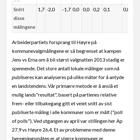
1,7
-2,0
-1,7
0,0
0,0
0,2
0,1
0,0
0
Snitt
disse
målingene
Arbeiderpartiets forsprang til Høyre på
kommunevalgmålingene er så begrenset at kampen
Jens vs Erna om å bli størst valgnatten 2013 stadig er
spennende. Det store antall lokale målinger som nå
publiseres kan analyseres på ulike måter for å antyde
en landstendens. Vår primære metode er å anslå et
mulig lands"resultat", basert på partienes relative
frem- eller tilbakegang gitt et veiet snitt av sist
publiserte måling i alle kommuner som er målt ("poll
of polls"). Ved utgangen av april var stillingen her Ap
27,9 vs Høyre 26,4. Et av problemene med denne
beregningsmåten er at større kommuner er