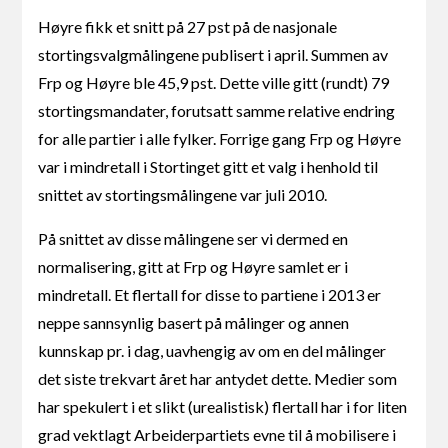
Høyre fikk et snitt på 27 pst på de nasjonale
stortingsvalgmålingene publisert i april. Summen av
Frp og Høyre ble 45,9 pst. Dette ville gitt (rundt) 79
stortingsmandater, forutsatt samme relative endring
for alle partier i alle fylker. Forrige gang Frp og Høyre
var i mindretall i Stortinget gitt et valg i henhold til
snittet av stortingsmålingene var juli 2010.
På snittet av disse målingene ser vi dermed en
normalisering, gitt at Frp og Høyre samlet er i
mindretall. Et flertall for disse to partiene i 2013 er
neppe sannsynlig basert på målinger og annen
kunnskap pr. i dag, uavhengig av om en del målinger
det siste trekvart året har antydet dette. Medier som
har spekulert i et slikt (urealistisk) flertall har i for liten
grad vektlagt Arbeiderpartiets evne til å mobilisere i