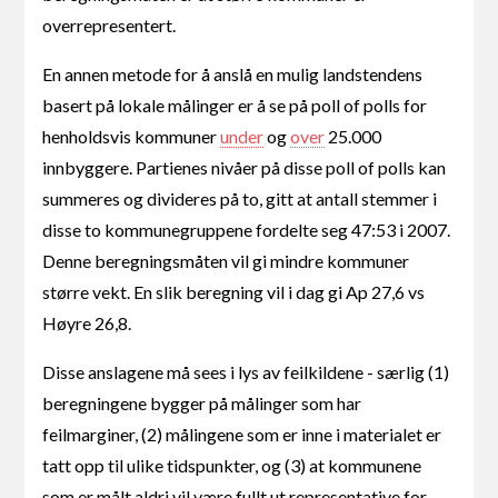
overrepresentert.
En annen metode for å anslå en mulig landstendens
basert på lokale målinger er å se på poll of polls for
henholdsvis kommuner
under
og
over
25.000
innbyggere. Partienes nivåer på disse poll of polls kan
summeres og divideres på to, gitt at antall stemmer i
disse to kommunegruppene fordelte seg 47:53 i 2007.
Denne beregningsmåten vil gi mindre kommuner
større vekt. En slik beregning vil i dag gi Ap 27,6 vs
Høyre 26,8.
Disse anslagene må sees i lys av feilkildene - særlig (1)
beregningene bygger på målinger som har
feilmarginer, (2) målingene som er inne i materialet er
tatt opp til ulike tidspunkter, og (3) at kommunene
som er målt aldri vil være fullt ut representative for