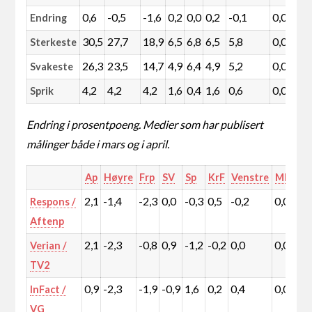
0,6
-0,5
-1,6
0,2
0,0
0,2
-0,1
0,0
0
Endring
30,5
27,7
18,9
6,5
6,8
6,5
5,8
0,0
2
Sterkeste
26,3
23,5
14,7
4,9
6,4
4,9
5,2
0,0
1
Svakeste
4,2
4,2
4,2
1,6
0,4
1,6
0,6
0,0
1
Sprik
Endring i prosentpoeng. Medier som har publisert
målinger både i mars og i april.
Ap
Høyre
Frp
SV
Sp
KrF
Venstre
MDG
R
2,1
-1,4
-2,3
0,0
-0,3
0,5
-0,2
0,0
-
Respons /
Aftenp
2,1
-2,3
-0,8
0,9
-1,2
-0,2
0,0
0,0
1
Verian /
TV2
0,9
-2,3
-1,9
-0,9
1,6
0,2
0,4
0,0
0
InFact /
VG