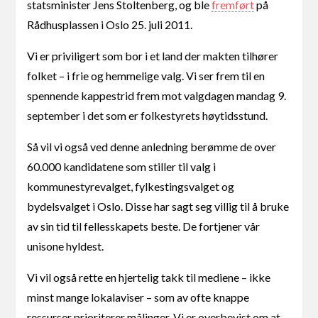
statsminister Jens Stoltenberg, og ble
fremført
på
Rådhusplassen i Oslo 25. juli 2011.
Vi er priviligert som bor i et land der makten tilhører
folket – i frie og hemmelige valg. Vi ser frem til en
spennende kappestrid frem mot valgdagen mandag 9.
september i det som er folkestyrets høytidsstund.
Så vil vi også ved denne anledning berømme de over
60.000 kandidatene som stiller til valg i
kommunestyrevalget, fylkestingsvalget og
bydelsvalget i Oslo. Disse har sagt seg villig til å bruke
av sin tid til fellesskapets beste. De fortjener vår
unisone hyldest.
Vi vil også rette en hjertelig takk til mediene – ikke
minst mange lokalaviser – som av ofte knappe
ressurser prioriterer målinger. Vi er overbevist om at