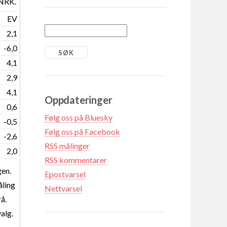
 NRK.
EV
2,1
-6,0
4,1
2,9
4,1
Oppdateringer
0,6
Følg oss på Bluesky
-0,5
Følg oss på Facebook
-2,6
RSS målinger
2,0
RSS kommentarer
gen.
Epostvarsel
åling
Nettvarsel
å.
valg.