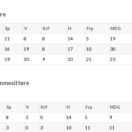
ere
Sp
V
KrF
H
Frp
MDG
11
8
8
14
5
19
16
19
8
17
10
30
19
10
9
10
21
23
emmesittere
Sp
V
KrF
H
Frp
MDG
8
3
0
14
5
9
3
0
3
10
11
11