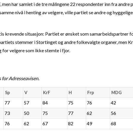
, men har samlet i de tre målingene 22 respondenter inn fra andre p
mme nivå i henting av velgere, ville partiet se andre og hyggelige
rtis krevende situasjon: Partiet er ønsket som samarbeidspartner f
artiets stemmer i Stortinget og andre folkevalgte organer, men KrF
g for velgere som ikke stemte i fjor.
 for Adresseavisen.
Sp
V
KrF
H
Frp
MDG
77
57
84
75
76
42
73
50
75
77
62
56
76
62
67
82
49
68