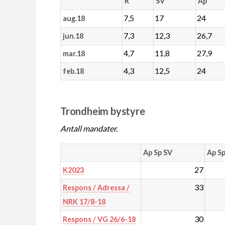
R
SV
Ap
7,5
17
24
aug.18
7,3
12,3
26,7
jun.18
4,7
11,8
27,9
mar.18
4,3
12,5
24
feb.18
Trondheim bystyre
Antall mandater.
Ap Sp SV
Ap Sp
27
K2023
33
Respons / Adressa /
NRK 17/8-18
30
Respons / VG 26/6-18