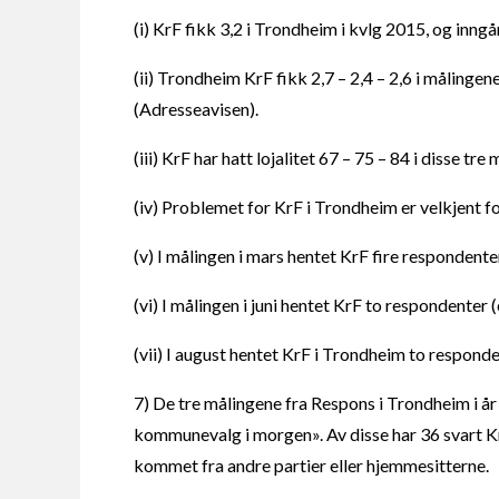
(i) KrF fikk 3,2 i Trondheim i kvlg 2015, og inngå
(ii) Trondheim KrF fikk 2,7 – 2,4 – 2,6 i målingen
(Adresseavisen).
(iii) KrF har hatt lojalitet 67 – 75 – 84 i disse t
(iv) Problemet for KrF i Trondheim er velkjent fo
(v) I målingen i mars hentet KrF fire respondenter
(vi) I målingen i juni hentet KrF to respondenter 
(vii) I august hentet KrF i Trondheim to responden
7) De tre målingene fra Respons i Trondheim i år
kommunevalg i morgen». Av disse har 36 svart Kr
kommet fra andre partier eller hjemmesitterne.