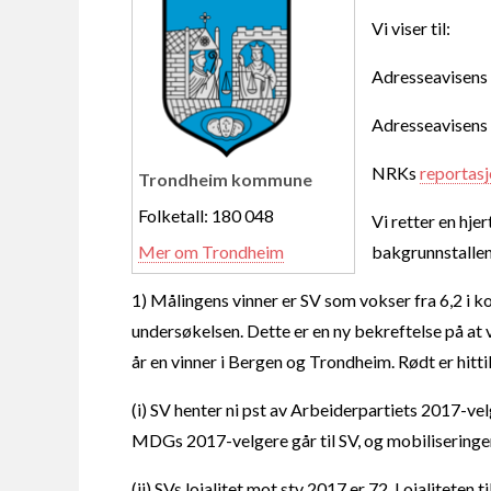
Vi viser til:
Adresseavisens
Adresseavisens
NRKs
reportasj
Trondheim kommune
Folketall: 180 048
Vi retter en hjer
Mer om Trondheim
bakgrunnstallen
1) Målingens vinner er SV som vokser fra 6,2 i k
undersøkelsen. Dette er en ny bekreftelse på at v
år en vinner i Bergen og Trondheim. Rødt er hittil
(i) SV henter ni pst av Arbeiderpartiets 2017-ve
MDGs 2017-velgere går til SV, og mobiliseringen
(ii) SVs lojalitet mot stv 2017 er 72. Lojaliteten