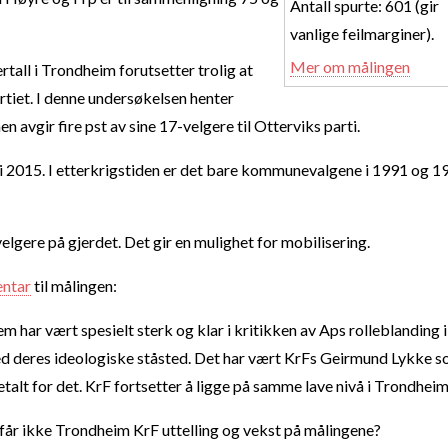
Antall spurte: 601 (gir
vanlige feilmarginer).
Mer om målingen
ertall i Trondheim forutsetter trolig at
tiet. I denne undersøkelsen henter
avgir fire pst av sine 17-velgere til Otterviks parti.
5 i 2015. I etterkrigstiden er det bare kommunevalgene i 1991 og 1
elgere på gjerdet. Det gir en mulighet for mobilisering.
ntar
til målingen:
 har vært spesielt sterk og klar i kritikken av Aps rolleblanding i
d deres ideologiske ståsted. Det har vært KrFs Geirmund Lykke 
etalt for det. KrF fortsetter å ligge på samme lave nivå i Trondheim
 får ikke Trondheim KrF uttelling og vekst på målingene?