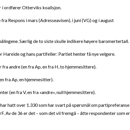
r i ordfører Otterviks koalisjon.
e fra Respons i mars (Adresseavisen), i juni (VG) og i august
re målingene. Særlig de to siste skulle indikere høyere baromertertall.
r Hareide og hans partifeller: Partiet henter få nye velgere.
 fra andre (en fra Ap, en fra H, to hjemmesittere).
(en fra Ap, en hjemmesitter).
ter (en fra V, en fra «andre», null hjemmesittere).
 har hatt over 1.330 som har svart på spørsmål om partipreferanse
F. Av de 36 er det – som det vil fremgå – åtte respondenter som er