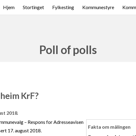
Hjem
Stortinget
Fylkesting
Kommunestyre
Komme
Poll of polls
dheim KrF?
ust 2018.
mmunevalg – Respons for Adresseavisen
Fakta om målingen
ert 17. august 2018.