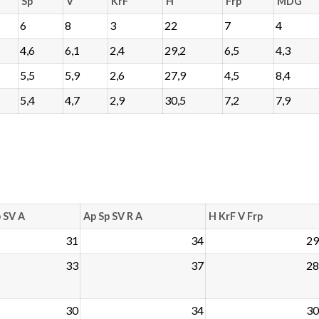
Sp
V
KrF
H
Frp
MDG
6
8
3
22
7
4
4,6
6,1
2,4
29,2
6,5
4,3
5,5
5,9
2,6
27,9
4,5
8,4
5,4
4,7
2,9
30,5
7,2
7,9
 SV A
Ap Sp SV R A
H KrF V Frp
31
34
29
33
37
28
30
34
30