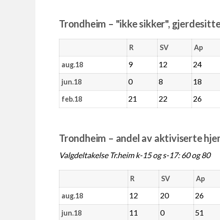
Trondheim – "ikke sikker", gjerdesitt
R
SV
Ap
9
12
24
aug.18
0
8
18
jun.18
21
22
26
feb.18
Trondheim – andel av aktiviserte hj
Valgdeltakelse Tr.heim k-15 og s-17: 60 og 80
R
SV
Ap
12
20
26
aug.18
11
0
51
jun.18