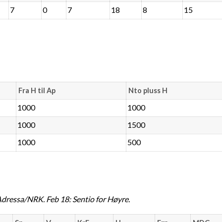
7
0
7
18
8
15
Fra H til Ap
Nto pluss H
1000
1000
1000
1500
1000
500
Adressa/NRK. Feb 18: Sentio for Høyre.