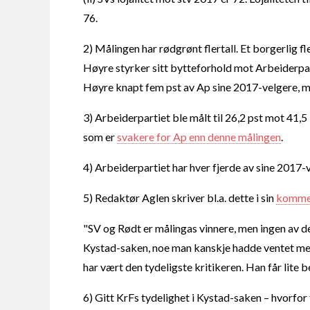
76.
2) Målingen har rødgrønt flertall. Et borgerlig fl
Høyre styrker sitt bytteforhold mot Arbeiderpar
Høyre knapt fem pst av Ap sine 2017-velgere, men 
3) Arbeiderpartiet ble målt til 26,2 pst mot 41,
som er
svakere for Ap enn denne målingen
.
4) Arbeiderpartiet har hver fjerde av sine 2017-v
5) Redaktør Aglen skriver bl.a. dette i sin
komme
"SV og Rødt er målingas vinnere, men ingen av dem
Kystad-saken, noe man kanskje hadde ventet me
har vært den tydeligste kritikeren. Han får lite b
6) Gitt KrFs tydelighet i Kystad-saken – hvorfor