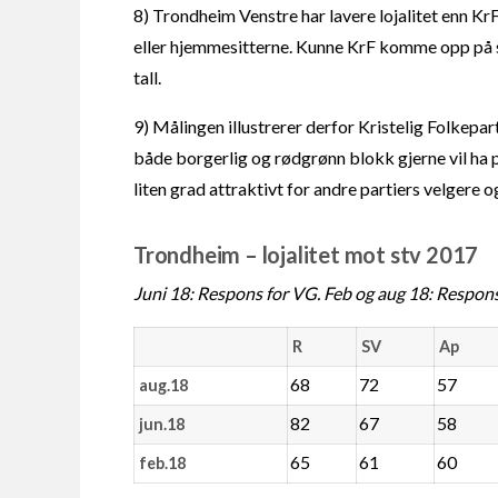
8) Trondheim Venstre har lavere lojalitet enn KrF
eller hjemmesitterne. Kunne KrF komme opp på sa
tall.
9) Målingen illustrerer derfor Kristelig Folkepa
både borgerlig og rødgrønn blokk gjerne vil ha p
liten grad attraktivt for andre partiers velgere o
Trondheim – lojalitet mot stv 2017
Juni 18: Respons for VG. Feb og aug 18: Respons
R
SV
Ap
68
72
57
aug.18
82
67
58
jun.18
65
61
60
feb.18