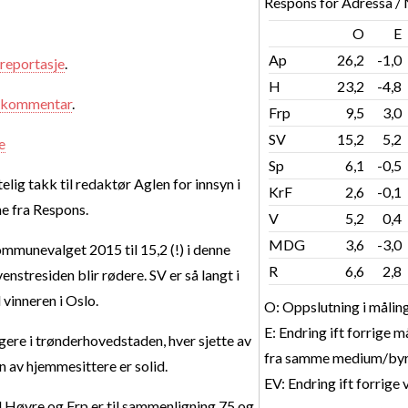
Respons for Adressa /
O
E
Ap
26,2
-1,0
reportasje
.
H
23,2
-4,8
kommentar
.
Frp
9,5
3,0
SV
15,2
5,2
e
Sp
6,1
-0,5
telig takk til redaktør Aglen for innsyn i
KrF
2,6
-0,1
e fra Respons.
V
5,2
0,4
MDG
3,6
-3,0
ommunevalget 2015 til 15,2 (!) i denne
R
6,6
2,8
enstresiden blir rødere. SV er så langt i
 vinneren i Oslo.
O: Oppslutning i målin
E: Endring ift forrige m
lgere i trønderhovedstaden, hver sjette av
fra samme medium/byr
 av hjemmesittere er solid.
EV: Endring ift forrige 
 til Høyre og Frp er til sammenligning 75 og