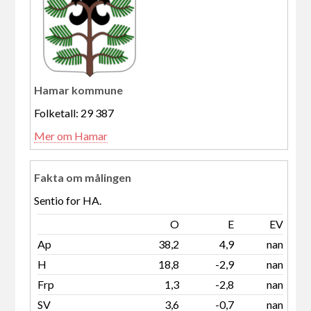
Hamar kommune
Folketall: 29 387
Mer om Hamar
Fakta om målingen
Sentio for HA.
O
E
EV
Ap
38,2
4,9
nan
H
18,8
-2,9
nan
Frp
1,3
-2,8
nan
SV
3,6
-0,7
nan