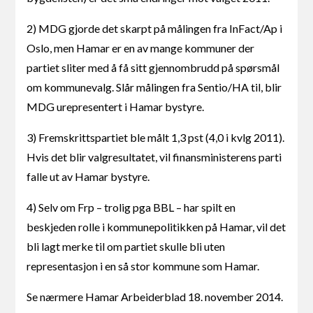
2) MDG gjorde det skarpt på målingen fra InFact/Ap i
Oslo, men Hamar er en av mange kommuner der
partiet sliter med å få sitt gjennombrudd på spørsmål
om kommunevalg. Slår målingen fra Sentio/HA til, blir
MDG urepresentert i Hamar bystyre.
3) Fremskrittspartiet ble målt 1,3 pst (4,0 i kvlg 2011).
Hvis det blir valgresultatet, vil finansministerens parti
falle ut av Hamar bystyre.
4) Selv om Frp – trolig pga BBL – har spilt en
beskjeden rolle i kommunepolitikken på Hamar, vil det
bli lagt merke til om partiet skulle bli uten
representasjon i en så stor kommune som Hamar.
Se nærmere Hamar Arbeiderblad 18. november 2014.