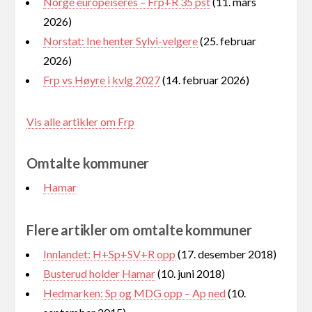
Norge europeiseres – Frp+R 35 pst
(11. mars
2026)
Norstat: Ine henter Sylvi-velgere
(25. februar
2026)
Frp vs Høyre i kvlg 2027
(14. februar 2026)
Vis alle artikler om Frp
Omtalte kommuner
Hamar
Flere artikler om omtalte kommuner
Innlandet: H+Sp+SV+R opp
(17. desember 2018)
Busterud holder Hamar
(10. juni 2018)
Hedmarken: Sp og MDG opp – Ap ned
(10.