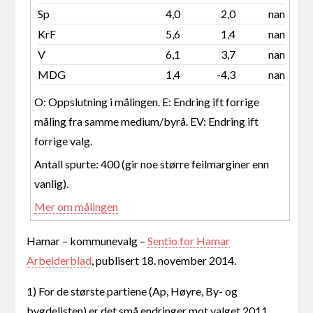
Sp
4,0
2,0
nan
KrF
5,6
1,4
nan
V
6,1
3,7
nan
MDG
1,4
-4,3
nan
O: Oppslutning i målingen. E: Endring ift forrige
måling fra samme medium/byrå. EV: Endring ift
forrige valg.
Antall spurte: 400 (gir noe større feilmarginer enn
vanlig).
Mer om målingen
Hamar – kommunevalg –
Sentio for Hamar
Arbeiderblad
, publisert 18. november 2014.
1) For de største partiene (Ap, Høyre, By- og
bygdelisten) er det små endringer mot valget 2011.