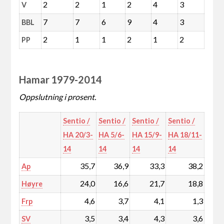
2
2
1
2
4
3
V
7
7
6
9
4
3
BBL
2
1
1
2
1
2
PP
Hamar 1979-2014
Oppslutning i prosent.
Sentio /
Sentio /
Sentio /
Sentio /
HA 20/3-
HA 5/6-
HA 15/9-
HA 18/11-
14
14
14
14
35,7
36,9
33,3
38,2
Ap
24,0
16,6
21,7
18,8
Høyre
4,6
3,7
4,1
1,3
Frp
3,5
3,4
4,3
3,6
SV