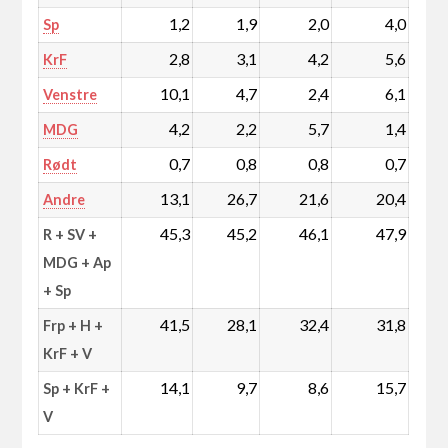
1,2
1,9
2,0
4,0
Sp
2,8
3,1
4,2
5,6
KrF
10,1
4,7
2,4
6,1
Venstre
4,2
2,2
5,7
1,4
MDG
0,7
0,8
0,8
0,7
Rødt
13,1
26,7
21,6
20,4
Andre
45,3
45,2
46,1
47,9
R + SV +
MDG + Ap
+ Sp
41,5
28,1
32,4
31,8
Frp + H +
KrF + V
14,1
9,7
8,6
15,7
Sp + KrF +
V