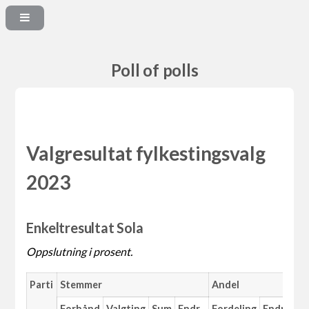
Poll of polls
Valgresultat fylkestingsvalg
2023
Enkeltresultat Sola
Oppslutning i prosent.
Parti
Stemmer
Andel
Forhånd
Valgting
Sum
Endr.
Fordeling
Endr.