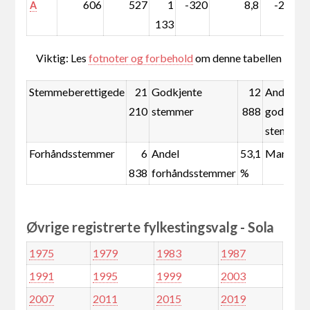
606
527
1
-320
8,8
-2,6
A
133
Viktig: Les
fotnoter og forbehold
om denne tabellen
Stemmeberettigede
21
Godkjente
12
Andel
210
stemmer
888
godkjent
stemmer
Forhåndsstemmer
6
Andel
53,1
Mandate
838
forhåndsstemmer
%
Øvrige registrerte fylkestingsvalg - Sola
1975
1979
1983
1987
1991
1995
1999
2003
2007
2011
2015
2019