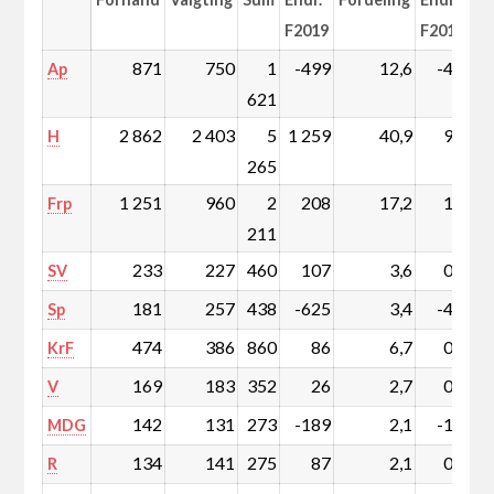
F2019
F2019
871
750
1
-499
12,6
-4,1
Ap
621
2 862
2 403
5
1 259
40,9
9,4
H
265
1 251
960
2
208
17,2
1,4
Frp
211
233
227
460
107
3,6
0,8
SV
181
257
438
-625
3,4
-4,9
Sp
474
386
860
86
6,7
0,6
KrF
169
183
352
26
2,7
0,2
V
142
131
273
-189
2,1
-1,5
MDG
134
141
275
87
2,1
0,7
R