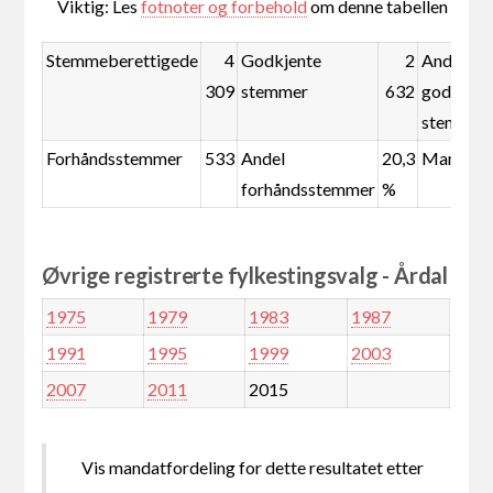
Viktig: Les
fotnoter og forbehold
om denne tabellen
Stemmeberettigede
4
Godkjente
2
Andel
309
stemmer
632
godkjent
stemmer
Forhåndsstemmer
533
Andel
20,3
Mandate
forhåndsstemmer
%
Øvrige registrerte fylkestingsvalg - Årdal
1975
1979
1983
1987
1991
1995
1999
2003
2007
2011
2015
Vis mandatfordeling for dette resultatet etter