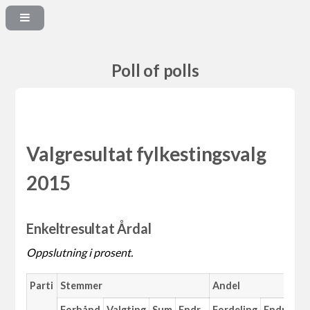
Poll of polls
Valgresultat fylkestingsvalg
2015
Enkeltresultat Årdal
Oppslutning i prosent.
Parti
Stemmer
Andel
Forhånd
Valgting
Sum
Endr.
Fordeling
Endr.