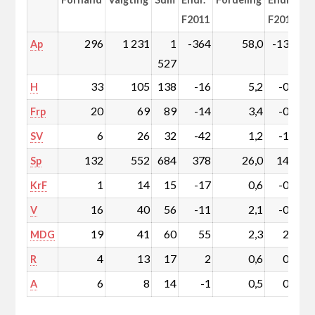
F2011
F2011
296
1 231
1
-364
58,0
-13,0
Ap
527
33
105
138
-16
5,2
-0,5
H
20
69
89
-14
3,4
-0,5
Frp
6
26
32
-42
1,2
-1,6
SV
132
552
684
378
26,0
14,5
Sp
1
14
15
-17
0,6
-0,6
KrF
16
40
56
-11
2,1
-0,4
V
19
41
60
55
2,3
2,1
MDG
4
13
17
2
0,6
0,1
R
6
8
14
-1
0,5
0,0
A