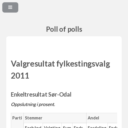
Poll of polls
Valgresultat fylkestingsvalg
2011
Enkeltresultat Sør-Odal
Oppslutning i prosent.
Parti
Stemmer
Andel
Forhånd
Valgting
Sum
Endr.
Fordeling
Endr.