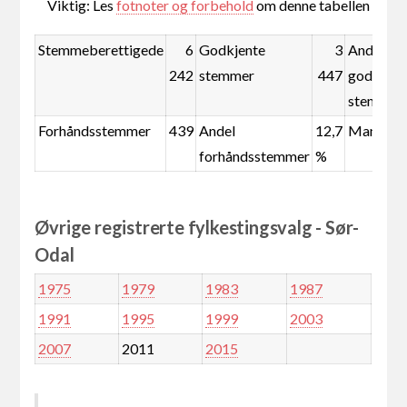
Viktig: Les
fotnoter og forbehold
om denne tabellen
Stemmeberettigede
6
Godkjente
3
Andel
242
stemmer
447
godkjent
stemmer
Forhåndsstemmer
439
Andel
12,7
Mandate
forhåndsstemmer
%
Øvrige registrerte fylkestingsvalg - Sør-
Odal
1975
1979
1983
1987
1991
1995
1999
2003
2007
2011
2015