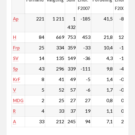
F2007
F2007
221
1 211
1
-185
41,5
-8,5
Ap
432
84
669
753
453
21,8
12,6
H
25
334
359
-33
10,4
-1,7
Frp
14
135
149
-36
4,3
-1,4
SV
43
296
339
-111
9,8
-4,1
Sp
8
41
49
-5
1,4
-0,3
KrF
5
52
57
-6
1,7
-0,3
V
2
25
27
27
0,8
0,8
MDG
4
33
37
19
1,1
0,5
R
33
212
245
94
7,1
2,4
A