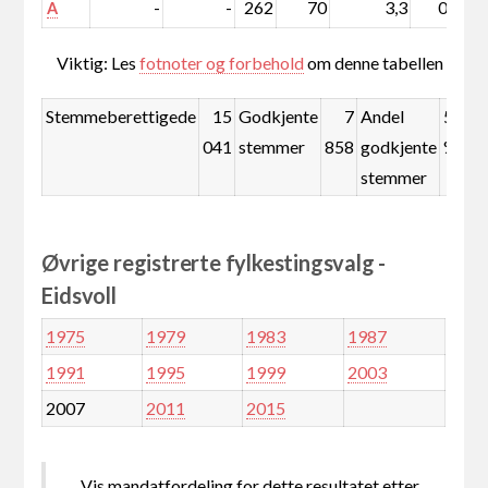
-
-
262
70
3,3
0,5
A
Viktig: Les
fotnoter og forbehold
om denne tabellen
Stemmeberettigede
15
Godkjente
7
Andel
52,2
041
stemmer
858
godkjente
%
stemmer
Øvrige registrerte fylkestingsvalg -
Eidsvoll
1975
1979
1983
1987
1991
1995
1999
2003
2007
2011
2015
Vis mandatfordeling for dette resultatet etter