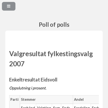
Poll of polls
Valgresultat fylkestingsvalg
2007
Enkeltresultat Eidsvoll
Oppslutning i prosent.
Parti
Stemmer
Andel
Forhånd
Valgting
Sum
Endr.
Fordeling
Endr.