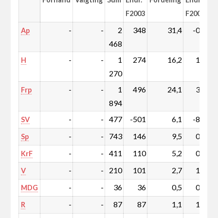
F2003
F2003
-
-
2
348
31,4
-0,3
Ap
468
-
-
1
274
16,2
1,3
H
270
-
-
1
496
24,1
3,2
Frp
894
-
-
477
-501
6,1
-8,5
SV
-
-
743
146
9,5
0,5
Sp
-
-
411
110
5,2
0,7
KrF
-
-
210
101
2,7
1,0
V
-
-
36
36
0,5
0,5
MDG
-
-
87
87
1,1
1,1
R