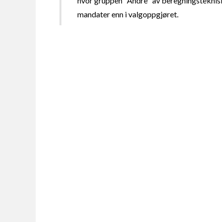
hvor gruppen "Andre" av beregningsteknisk
mandater enn i valgoppgjøret.