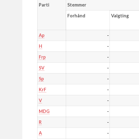
Parti
Stemmer
Forhånd
Valgting
-
Ap
-
H
-
Frp
-
SV
-
Sp
-
KrF
-
V
-
MDG
-
R
-
A