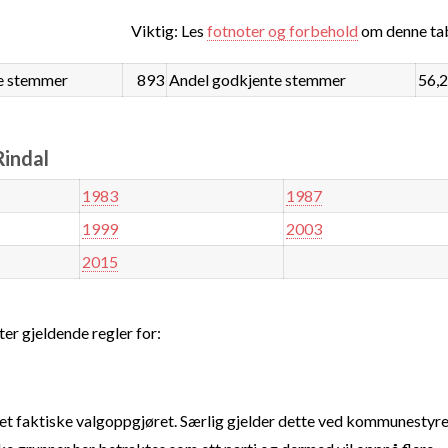
Viktig: Les
fotnoter og forbehold
om denne tab
e stemmer
893
Andel godkjente stemmer
56,
Rindal
1983
1987
1999
2003
2015
ter gjeldende regler for:
t faktiske valgoppgjøret. Særlig gjelder dette ved kommunestyre