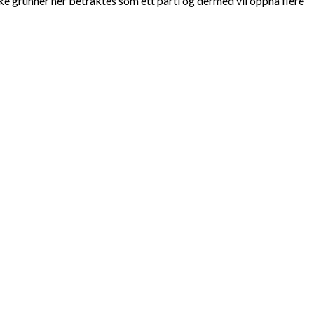
e grunner her betraktes som ett parti og dermed vil oppnå flere