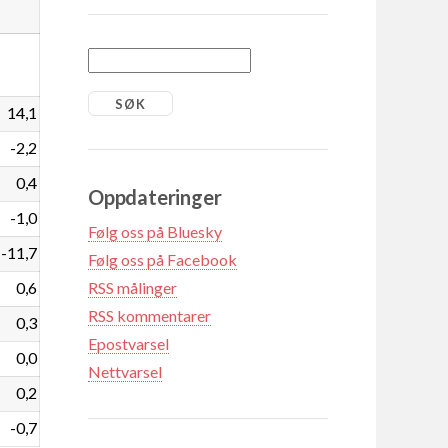
14,1
-2,2
0,4
Oppdateringer
-1,0
Følg oss på Bluesky
-11,7
Følg oss på Facebook
0,6
RSS målinger
RSS kommentarer
0,3
Epostvarsel
0,0
Nettvarsel
0,2
-0,7