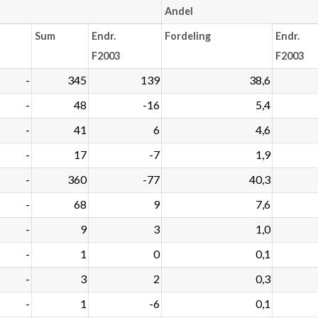
Andel
Sum
Endr.
Fordeling
Endr.
F2003
F2003
-
345
139
38,6
-
48
-16
5,4
-
41
6
4,6
-
17
-7
1,9
-
360
-77
40,3
-
68
9
7,6
-
9
3
1,0
-
1
0
0,1
-
3
2
0,3
-
1
-6
0,1