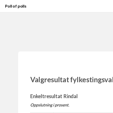
Poll of polls
Valgresultat fylkestingsva
Enkeltresultat Rindal
Oppslutning i prosent.