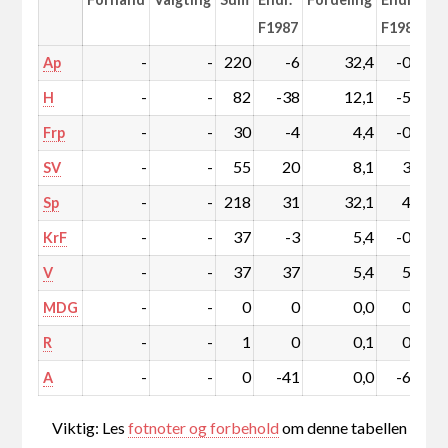
F1987
F1987
-
-
220
-6
32,4
-0,7
Ap
-
-
82
-38
12,1
-5,5
H
-
-
30
-4
4,4
-0,6
Frp
-
-
55
20
8,1
3,0
SV
-
-
218
31
32,1
4,7
Sp
-
-
37
-3
5,4
-0,4
KrF
-
-
37
37
5,4
5,4
V
-
-
0
0
0,0
0,0
MDG
-
-
1
0
0,1
0,0
R
-
-
0
-41
0,0
-6,0
A
Viktig: Les
fotnoter og forbehold
om denne tabellen