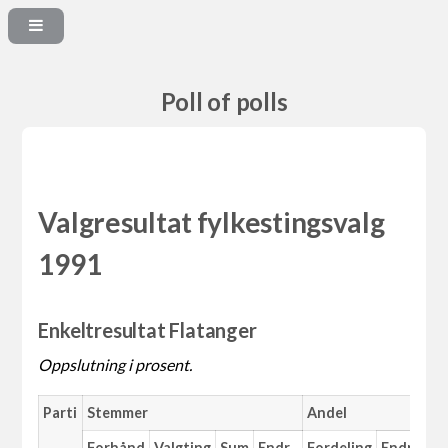
Poll of polls
Valgresultat fylkestingsvalg
1991
Enkeltresultat Flatanger
Oppslutning i prosent.
Parti
Stemmer
Andel
Forhånd
Valgting
Sum
Endr.
Fordeling
Endr.