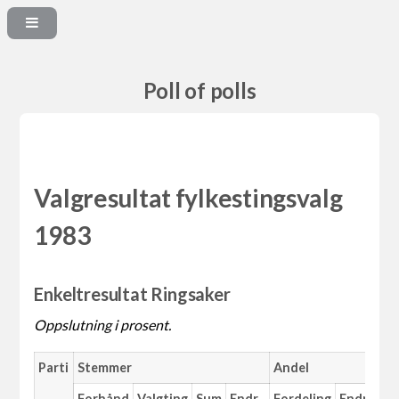
Poll of polls
Valgresultat fylkestingsvalg
1983
Enkeltresultat Ringsaker
Oppslutning i prosent.
Parti
Stemmer
Andel
Forhånd
Valgting
Sum
Endr.
Fordeling
Endr.