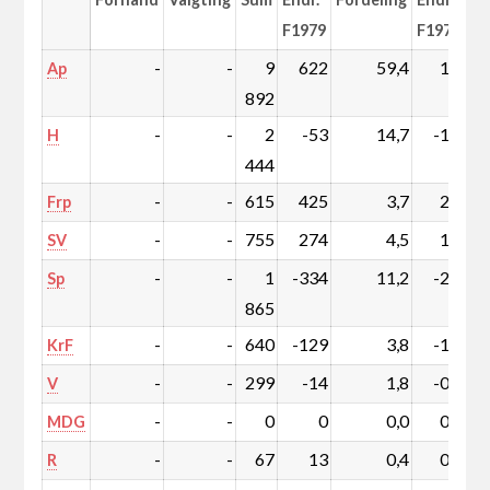
F1979
F1979
-
-
9
622
59,4
1,1
Ap
892
-
-
2
-53
14,7
-1,0
H
444
-
-
615
425
3,7
2,5
Frp
-
-
755
274
4,5
1,5
SV
-
-
1
-334
11,2
-2,6
Sp
865
-
-
640
-129
3,8
-1,0
KrF
-
-
299
-14
1,8
-0,2
V
-
-
0
0
0,0
0,0
MDG
-
-
67
13
0,4
0,1
R