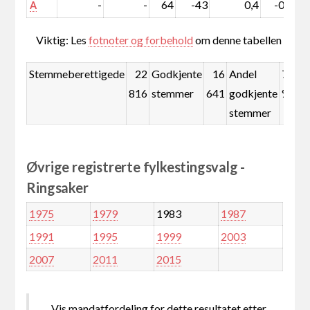
-
-
64
-43
0,4
-0,3
A
Viktig: Les
fotnoter og forbehold
om denne tabellen
Stemmeberettigede
22
Godkjente
16
Andel
72,9
816
stemmer
641
godkjente
%
stemmer
Øvrige registrerte fylkestingsvalg -
Ringsaker
1975
1979
1983
1987
1991
1995
1999
2003
2007
2011
2015
Vis mandatfordeling for dette resultatet etter