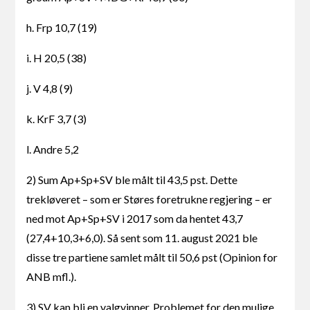
h. Frp 10,7 (19)
i. H 20,5 (38)
j. V 4,8 (9)
k. KrF 3,7 (3)
l. Andre 5,2
2) Sum Ap+Sp+SV ble målt til 43,5 pst. Dette
trekløveret – som er Støres foretrukne regjering – er
ned mot Ap+Sp+SV i 2017 som da hentet 43,7
(27,4+10,3+6,0). Så sent som 11. august 2021 ble
disse tre partiene samlet målt til 50,6 pst (Opinion for
ANB mfl.).
3) SV kan bli en valgvinner. Problemet for den mulige