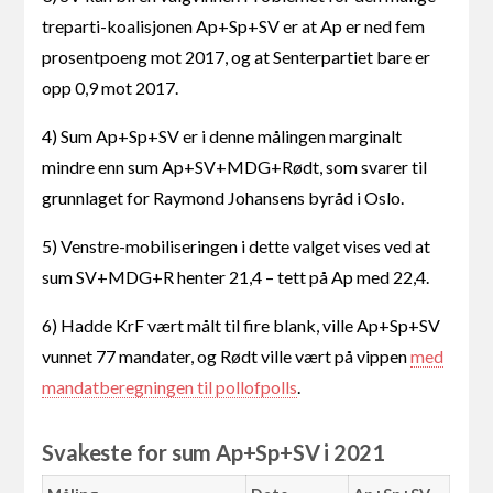
treparti-koalisjonen Ap+Sp+SV er at Ap er ned fem
prosentpoeng mot 2017, og at Senterpartiet bare er
opp 0,9 mot 2017.
4) Sum Ap+Sp+SV er i denne målingen marginalt
mindre enn sum Ap+SV+MDG+Rødt, som svarer til
grunnlaget for Raymond Johansens byråd i Oslo.
5) Venstre-mobiliseringen i dette valget vises ved at
sum SV+MDG+R henter 21,4 – tett på Ap med 22,4.
6) Hadde KrF vært målt til fire blank, ville Ap+Sp+SV
vunnet 77 mandater, og Rødt ville vært på vippen
med
mandatberegningen til pollofpolls
.
Svakeste for sum Ap+Sp+SV i 2021