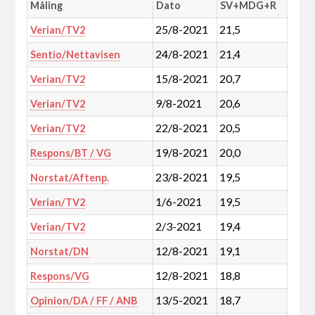
Måling
Dato
SV+MDG+R
25/8-2021
21,5
Verian/TV2
24/8-2021
21,4
Sentio/Nettavisen
15/8-2021
20,7
Verian/TV2
9/8-2021
20,6
Verian/TV2
22/8-2021
20,5
Verian/TV2
19/8-2021
20,0
Respons/BT / VG
23/8-2021
19,5
Norstat/Aftenp.
1/6-2021
19,5
Verian/TV2
2/3-2021
19,4
Verian/TV2
12/8-2021
19,1
Norstat/DN
12/8-2021
18,8
Respons/VG
13/5-2021
18,7
Opinion/DA / FF / ANB