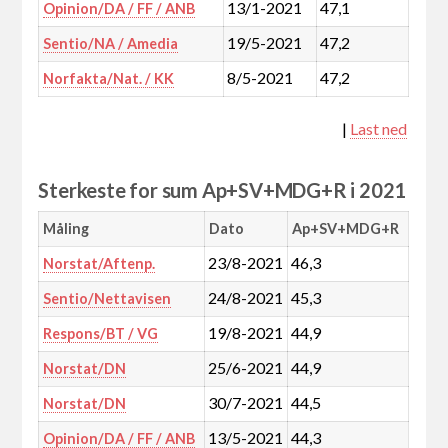
13/1-2021
47,1
Opinion/DA / FF / ANB
19/5-2021
47,2
Sentio/NA / Amedia
8/5-2021
47,2
Norfakta/Nat. / KK
|
Last ned
Sterkeste for sum Ap+SV+MDG+R i 2021
Måling
Dato
Ap+SV+MDG+R
23/8-2021
46,3
Norstat/Aftenp.
24/8-2021
45,3
Sentio/Nettavisen
19/8-2021
44,9
Respons/BT / VG
25/6-2021
44,9
Norstat/DN
30/7-2021
44,5
Norstat/DN
13/5-2021
44,3
Opinion/DA / FF / ANB