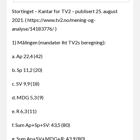
Stortinget – Kantar for TV2 – publisert 25. august
2021. ( https://www.tv2.no/mening-og-
analyse/14183776/ )
1) Målingen (mandater iht TV2s beregning):
a. Ap 22,4 (42)
b. Sp 11,2 (20)
c. SV 9,9 (18)
d. MDG 5,3 (9)
e. R 6,3 (11)
f. Sum Ap+Sp+SV: 43,5 (80)
g. Sum Ap+SV+MDG+R: 43,9 (80)