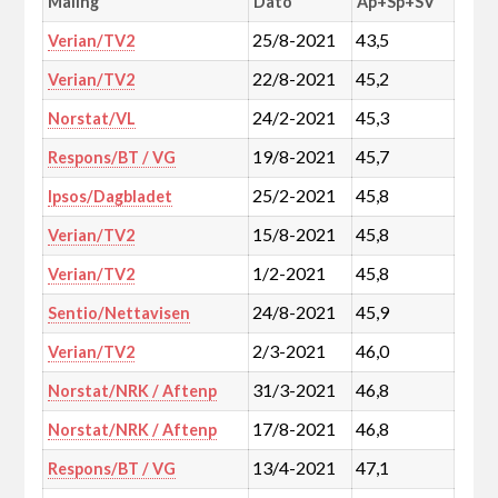
Måling
Dato
Ap+Sp+SV
25/8-2021
43,5
Verian/TV2
22/8-2021
45,2
Verian/TV2
24/2-2021
45,3
Norstat/VL
19/8-2021
45,7
Respons/BT / VG
25/2-2021
45,8
Ipsos/Dagbladet
15/8-2021
45,8
Verian/TV2
1/2-2021
45,8
Verian/TV2
24/8-2021
45,9
Sentio/Nettavisen
2/3-2021
46,0
Verian/TV2
31/3-2021
46,8
Norstat/NRK / Aftenp
17/8-2021
46,8
Norstat/NRK / Aftenp
13/4-2021
47,1
Respons/BT / VG