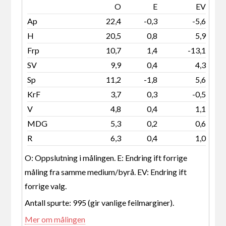
O
E
EV
Ap
22,4
-0,3
-5,6
H
20,5
0,8
5,9
Frp
10,7
1,4
-13,1
SV
9,9
0,4
4,3
Sp
11,2
-1,8
5,6
KrF
3,7
0,3
-0,5
V
4,8
0,4
1,1
MDG
5,3
0,2
0,6
R
6,3
0,4
1,0
O: Oppslutning i målingen. E: Endring ift forrige
måling fra samme medium/byrå. EV: Endring ift
forrige valg.
Antall spurte: 995 (gir vanlige feilmarginer).
Mer om målingen