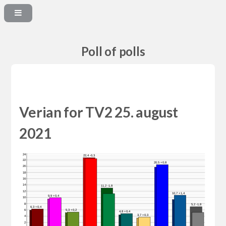
Poll of polls
Verian for TV2 25. august
2021
24
22,4 -0,3
22
20,5 +0,8
20
18
16
14
11,2 -1,8
12
10,7 +1,4
9,9 +0,4
10
8
5,2 -1,8
6,3 +0,4
6
5,3 +0,2
4,8 +0,4
3,7 +0,3
4
2