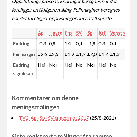
Oppslutning i prosent. Endringer beregnes når det
foreligger en tidligere måling. Feilmarginer beregnes
når det foreligger opplysninger om antall spurte.
Ap
Høyre
Frp
SV
Sp
KrF
Venstre
MD
-0,3
0,8
1,4
0,4
-1,8
0,3
0,4
0,2
Endring
±2,6
±2,5
±1,9
±1,9
±2,0
±1,2
±1,3
±1,
Feilmargin
Nei
Nei
Nei
Nei
Nei
Nei
Nei
Nei
Endring
signifikant
Kommentarer om denne
meningsmålingen
TV2: Ap+Sp+SV er ned mot 2017
(25/8-2021)
Siste registrerte målinger fra samme