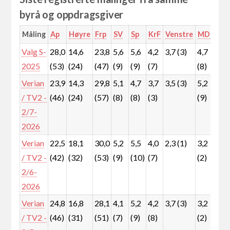
byrå og oppdragsgiver
Måling
Ap
Høyre
Frp
SV
Sp
KrF
Venstre
MDG
Rø
Valg S-
28,0
14,6
23,8
5,6
5,6
4,2
3,7 (3)
4,7
5,
2025
(53)
(24)
(47)
(9)
(9)
(7)
(8)
(9)
Verian
23,9
14,3
29,8
5,1
4,7
3,7
3,5 (3)
5,2
6,
/ TV2 -
(46)
(24)
(57)
(8)
(8)
(3)
(9)
(1
2/7-
2026
Verian
22,5
18,1
30,0
5,2
5,5
4,0
2,3 (1)
3,2
7,
/ TV2 -
(42)
(32)
(53)
(9)
(10)
(7)
(2)
(1
2/6-
2026
Verian
24,8
16,8
28,1
4,1
5,2
4,2
3,7 (3)
3,2
6,
/ TV2 -
(46)
(31)
(51)
(7)
(9)
(8)
(2)
(1