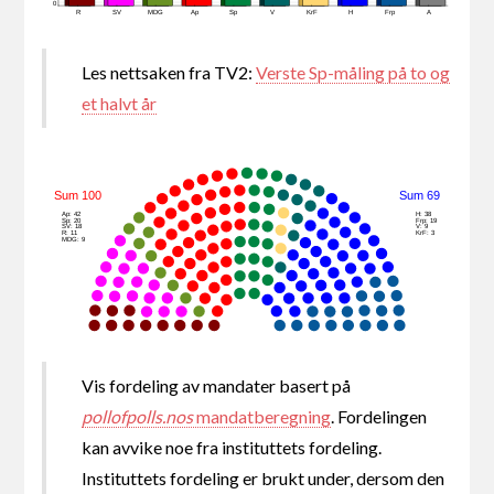
0
R
SV
MDG
Ap
Sp
V
KrF
H
Frp
A
Les nettsaken fra TV2:
Verste Sp-måling på to og
et halvt år
Sum 100
Sum 69
Ap: 42
H: 38
Sp: 20
Frp: 19
SV: 18
V: 9
R: 11
KrF: 3
MDG: 9
Vis fordeling av mandater basert på
pollofpolls.nos
mandatberegning
. Fordelingen
kan avvike noe fra instituttets fordeling.
Instituttets fordeling er brukt under, dersom den