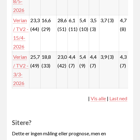
8/5-
2026
Verian
23,3
16,6
28,6
6,1
5,4
3,5
3,7 (3)
4,7
6,
/ TV2 -
(44)
(29)
(51)
(11)
(10)
(3)
(8)
(1
15/4-
2026
Verian
25,7
18,8
23,0
4,4
5,4
4,4
3,9 (3)
4,3
7,
/ TV2 -
(49)
(33)
(42)
(7)
(9)
(7)
(7)
(1
3/3-
2026
|
Vis alle
|
Last ned
Sitere?
Dette er ingen måling eller prognose, men en