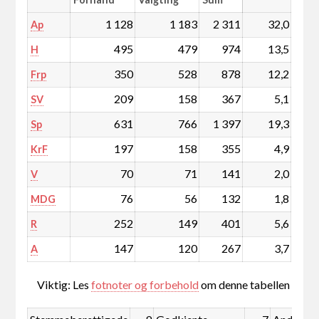
1 128
1 183
2 311
32,0
Ap
495
479
974
13,5
H
350
528
878
12,2
Frp
209
158
367
5,1
SV
631
766
1 397
19,3
Sp
197
158
355
4,9
KrF
70
71
141
2,0
V
76
56
132
1,8
MDG
252
149
401
5,6
R
147
120
267
3,7
A
Viktig: Les
fotnoter og forbehold
om denne tabellen