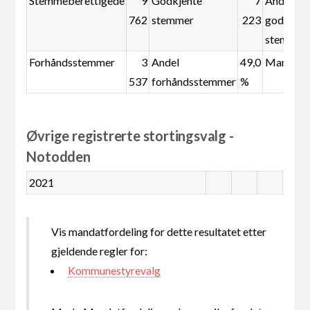
Stemmeberettigede
9
Godkjente
7
Andel
762
stemmer
223
godkjent
stemmer
Forhåndsstemmer
3
Andel
49,0
Mandate
537
forhåndsstemmer
%
Øvrige registrerte stortingsvalg -
Notodden
2021
Vis mandatfordeling for dette resultatet etter
gjeldende regler for:
Kommunestyrevalg