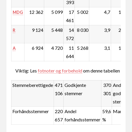
393
12 362
5 099
17
5 002
4,7
1,0
MDG
461
9 124
5 448
14
8 030
3,9
2,0
R
572
6 924
4 720
11
5 268
3,1
1,3
A
644
Viktig: Les
fotnoter og forbehold
om denne tabellen
Stemmeberettigede
471
Godkjente
370
Andel
106
stemmer
301
godkjent
stemmer
Forhåndsstemmer
220
Andel
59,6
Mandate
657
forhåndsstemmer
%