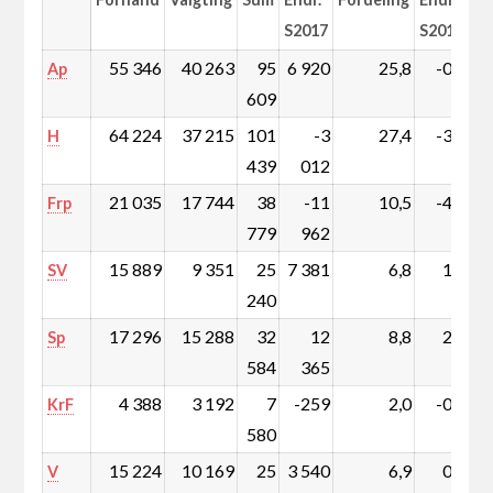
S2017
S2017
55 346
40 263
95
6 920
25,8
-0,5
Ap
609
64 224
37 215
101
-3
27,4
-3,6
H
439
012
21 035
17 744
38
-11
10,5
-4,6
Frp
779
962
15 889
9 351
25
7 381
6,8
1,5
SV
240
17 296
15 288
32
12
8,8
2,8
Sp
584
365
4 388
3 192
7
-259
2,0
-0,3
KrF
580
15 224
10 169
25
3 540
6,9
0,4
V