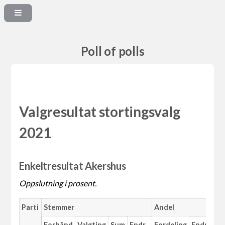
Poll of polls
Valgresultat stortingsvalg
2021
Enkeltresultat Akershus
Oppslutning i prosent.
Parti
Stemmer
Andel
Ma
Forhånd
Valgting
Sum
Endr.
Fordeling
Endr.
An