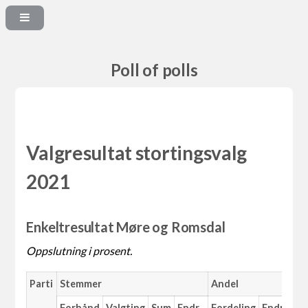
Poll of polls
Valgresultat stortingsvalg
2021
Enkeltresultat Møre og Romsdal
Oppslutning i prosent.
Parti
Stemmer
Andel
Ma
Forhånd
Valgting
Sum
Endr.
Fordeling
Endr.
An