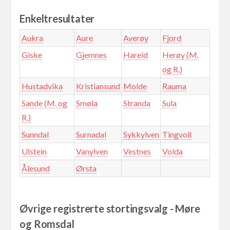
Enkeltresultater
Aukra
Aure
Averøy
Fjord
Giske
Gjemnes
Hareid
Herøy (M.
og R.)
Hustadvika
Kristiansund
Molde
Rauma
Sande (M. og
Smøla
Stranda
Sula
R.)
Sunndal
Surnadal
Sykkylven
Tingvoll
Ulstein
Vanylven
Vestnes
Volda
Ålesund
Ørsta
Øvrige registrerte stortingsvalg - Møre
og Romsdal