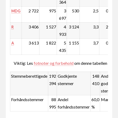
364
2 722
975
3
530
2,5
0,3
MDG
697
3 406
1 527
4
3 124
3,3
2,1
R
933
3 613
1 822
5
1 155
3,7
0,7
A
435
Viktig: Les
fotnoter og forbehold
om denne tabellen
Stemmeberettigede
192
Godkjente
148
Andel
394
stemmer
410
godkjent
stemmer
Forhåndsstemmer
88
Andel
60,0
Mandate
995
forhåndsstemmer
%