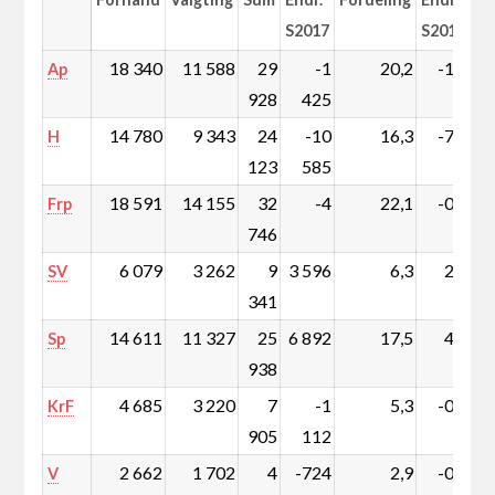
S2017
S2017
18 340
11 588
29
-1
20,2
-1,2
Ap
928
425
14 780
9 343
24
-10
16,3
-7,4
H
123
585
18 591
14 155
32
-4
22,1
-0,2
Frp
746
6 079
3 262
9
3 596
6,3
2,4
SV
341
14 611
11 327
25
6 892
17,5
4,5
Sp
938
4 685
3 220
7
-1
5,3
-0,8
KrF
905
112
2 662
1 702
4
-724
2,9
-0,5
V