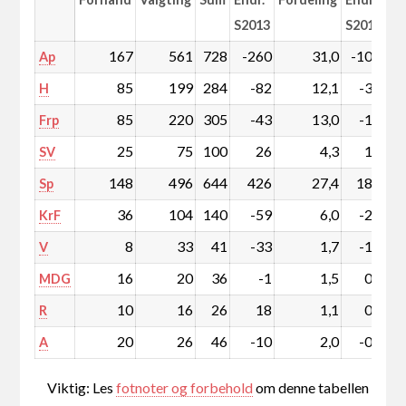
S2013
S2013
167
561
728
-260
31,0
-10,7
Ap
85
199
284
-82
12,1
-3,4
H
85
220
305
-43
13,0
-1,7
Frp
25
75
100
26
4,3
1,1
SV
148
496
644
426
27,4
18,2
Sp
36
104
140
-59
6,0
-2,4
KrF
8
33
41
-33
1,7
-1,4
V
16
20
36
-1
1,5
0,0
MDG
10
16
26
18
1,1
0,8
R
20
26
46
-10
2,0
-0,4
A
Viktig: Les
fotnoter og forbehold
om denne tabellen