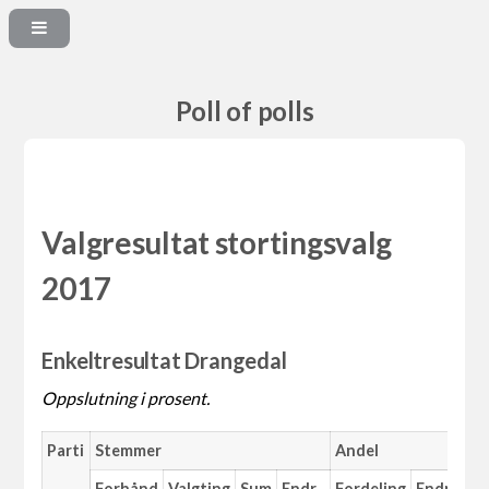
Poll of polls
Valgresultat stortingsvalg
2017
Enkeltresultat Drangedal
Oppslutning i prosent.
Parti
Stemmer
Andel
Forhånd
Valgting
Sum
Endr.
Fordeling
Endr.