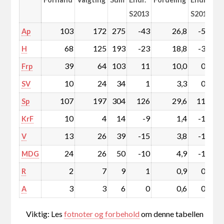
S2013
S2013
103
172
275
-43
26,8
-5,4
Ap
68
125
193
-23
18,8
-3,1
H
39
64
103
11
10,0
0,7
Frp
10
24
34
1
3,3
0,0
SV
107
197
304
126
29,6
11,6
Sp
10
4
14
-9
1,4
-1,0
KrF
13
26
39
-15
3,8
-1,7
V
24
26
50
-10
4,9
-1,2
MDG
2
7
9
1
0,9
0,1
R
3
3
6
0
0,6
0,0
A
Viktig: Les
fotnoter og forbehold
om denne tabellen