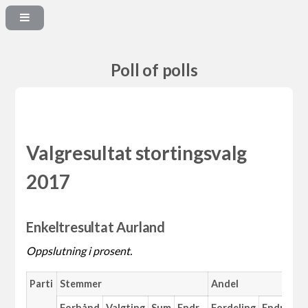
Poll of polls
Valgresultat stortingsvalg
2017
Enkeltresultat Aurland
Oppslutning i prosent.
Parti
Stemmer
Andel
Forhånd
Valgting
Sum
Endr.
Fordeling
Endr.