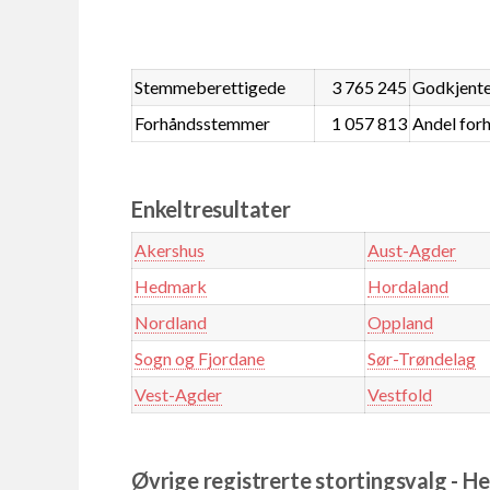
Stemmeberettigede
3 765 245
Godkjent
Forhåndsstemmer
1 057 813
Andel fo
Enkeltresultater
Akershus
Aust-Agder
Hedmark
Hordaland
Nordland
Oppland
Sogn og Fjordane
Sør-Trøndelag
Vest-Agder
Vestfold
Øvrige registrerte stortingsvalg - He