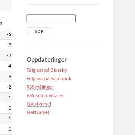
.
3
-6
-3
-2
Oppdateringer
4
Følg oss på Bluesky
9
Følg oss på Facebook
-2
RSS målinger
RSS kommentarer
-1
Epostvarsel
0
Nettvarsel
1
0