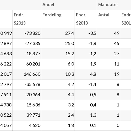
Andel
Mandater
Endr.
Fordeling
Endr.
Antall
Endr
S2013
S2013
S201
0 949
-73 820
27,4
-3,5
49
2 897
-27 335
25,0
-1,8
45
4 683
-18 877
15,2
-1,2
27
6 222
60 201
6,0
1,9
11
2 017
146 660
10,3
4,8
19
2 797
-35 678
4,2
-1,4
8
7 911
-20 364
4,4
-0,9
8
4 788
15 636
3,2
0,4
1
0 522
39 771
2,4
1,3
1
4 057
4 620
1,8
0,1
0