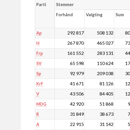
Parti
Stemmer
Forhånd
Valgting
Sum
292 817
508 132
80
Ap
267 870
465 027
73
H
161 552
283 131
44
Frp
65 598
110 624
17
SV
92 979
209 038
30
Sp
41 671
81 126
12
KrF
43 506
84 405
12
V
42 920
51 868
9
MDG
31 849
38 673
7
R
22 915
31 142
5
A