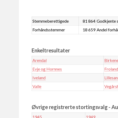
Stemmeberettigede
81 864
Godkjente 
Forhåndsstemmer
18 659
Andel forh
Enkeltresultater
Arendal
Birken
Evje og Hornnes
Frolan
Iveland
Lillesa
Valle
Vegårs
Øvrige registrerte stortingsvalg - A
1945
1949