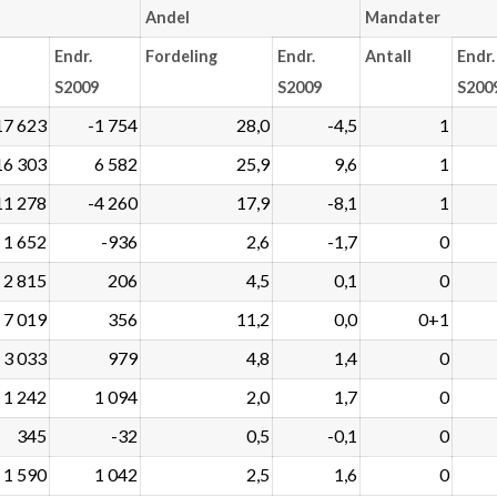
Andel
Mandater
Endr.
Fordeling
Endr.
Antall
Endr.
S2009
S2009
S200
17 623
-1 754
28,0
-4,5
1
16 303
6 582
25,9
9,6
1
11 278
-4 260
17,9
-8,1
1
1 652
-936
2,6
-1,7
0
2 815
206
4,5
0,1
0
7 019
356
11,2
0,0
0+1
3 033
979
4,8
1,4
0
1 242
1 094
2,0
1,7
0
345
-32
0,5
-0,1
0
1 590
1 042
2,5
1,6
0