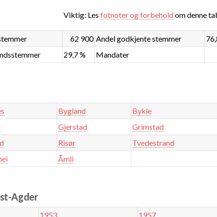
Viktig: Les
fotnoter og forbehold
om denne tab
stemmer
62 900
Andel godkjente stemmer
76
åndsstemmer
29,7 %
Mandater
es
Bygland
Bykle
d
Gjerstad
Grimstad
nd
Risør
Tvedestrand
hei
Åmli
ust-Agder
1953
1957