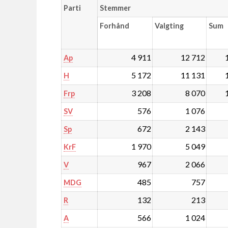
Parti
Stemmer
Forhånd
Valgting
Sum
4 911
12 712
Ap
5 172
11 131
H
3 208
8 070
Frp
576
1 076
SV
672
2 143
Sp
1 970
5 049
KrF
967
2 066
V
485
757
MDG
132
213
R
566
1 024
A