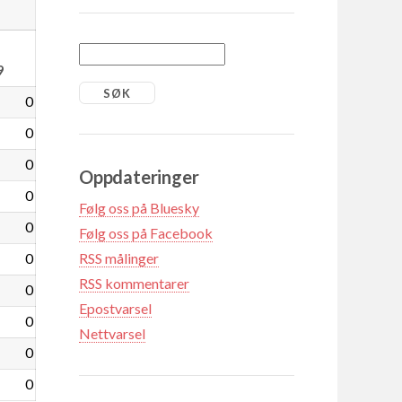
9
0
0
0
Oppdateringer
0
Følg oss på Bluesky
0
Følg oss på Facebook
0
RSS målinger
RSS kommentarer
0
Epostvarsel
0
Nettvarsel
0
0