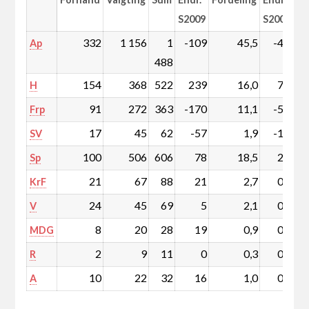
S2009
S2009
332
1 156
1
-109
45,5
-4,0
Ap
488
154
368
522
239
16,0
7,2
H
91
272
363
-170
11,1
-5,4
Frp
17
45
62
-57
1,9
-1,8
SV
100
506
606
78
18,5
2,2
Sp
21
67
88
21
2,7
0,6
KrF
24
45
69
5
2,1
0,1
V
8
20
28
19
0,9
0,6
MDG
2
9
11
0
0,3
0,0
R
10
22
32
16
1,0
0,5
A