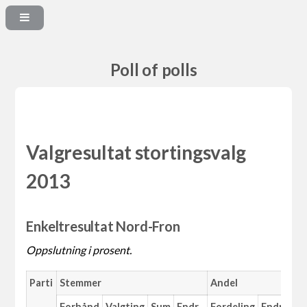
Poll of polls
Valgresultat stortingsvalg
2013
Enkeltresultat Nord-Fron
Oppslutning i prosent.
Parti
Stemmer
Andel
Forhånd
Valgting
Sum
Endr.
Fordeling
Endr.