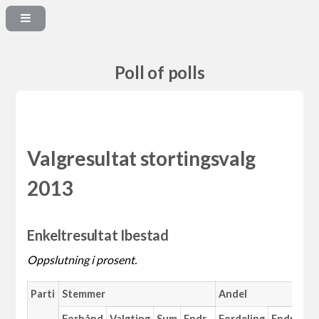
Poll of polls
Valgresultat stortingsvalg
2013
Enkeltresultat Ibestad
Oppslutning i prosent.
Parti
Stemmer
Andel
Forhånd
Valgting
Sum
Endr.
Fordeling
Endr.