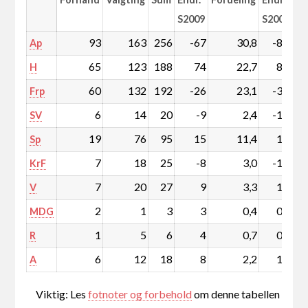
S2009
S2009
93
163
256
-67
30,8
-8,2
Ap
65
123
188
74
22,7
8,9
H
60
132
192
-26
23,1
-3,2
Frp
6
14
20
-9
2,4
-1,1
SV
19
76
95
15
11,4
1,8
Sp
7
18
25
-8
3,0
-1,0
KrF
7
20
27
9
3,3
1,1
V
2
1
3
3
0,4
0,4
MDG
1
5
6
4
0,7
0,5
R
6
12
18
8
2,2
1,0
A
Viktig: Les
fotnoter og forbehold
om denne tabellen