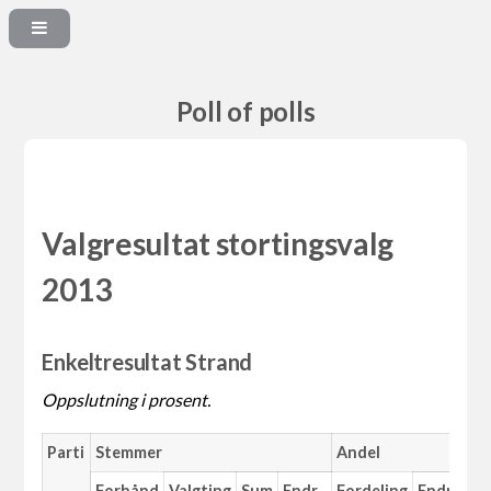
Poll of polls
Valgresultat stortingsvalg
2013
Enkeltresultat Strand
Oppslutning i prosent.
Parti
Stemmer
Andel
Forhånd
Valgting
Sum
Endr.
Fordeling
Endr.