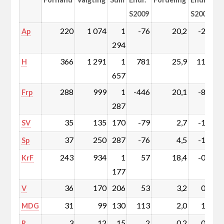
S2009
S2009
220
1 074
1
-76
20,2
-2,7
Ap
294
366
1 291
1
781
25,9
11,3
H
657
288
999
1
-446
20,1
-8,9
Frp
287
35
135
170
-79
2,7
-1,5
SV
37
250
287
-76
4,5
-1,6
Sp
243
934
1
57
18,4
-0,3
KrF
177
36
170
206
53
3,2
0,7
V
31
99
130
113
2,0
1,7
MDG
3
12
15
2
0,2
0,0
R