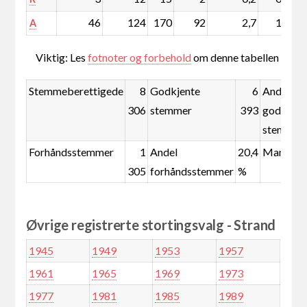
46
124
170
92
2,7
1,4
A
Viktig: Les
fotnoter og forbehold
om denne tabellen
Stemmeberettigede
8
Godkjente
6
Andel
306
stemmer
393
godkjent
stemmer
Forhåndsstemmer
1
Andel
20,4
Mandate
305
forhåndsstemmer
%
Øvrige registrerte stortingsvalg - Strand
1945
1949
1953
1957
1961
1965
1969
1973
1977
1981
1985
1989