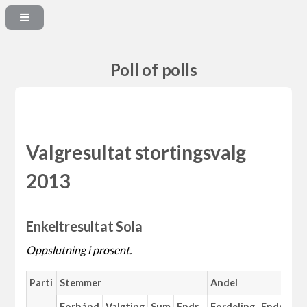
Poll of polls
Valgresultat stortingsvalg
2013
Enkeltresultat Sola
Oppslutning i prosent.
Parti
Stemmer
Andel
Forhånd
Valgting
Sum
Endr.
Fordeling
Endr.