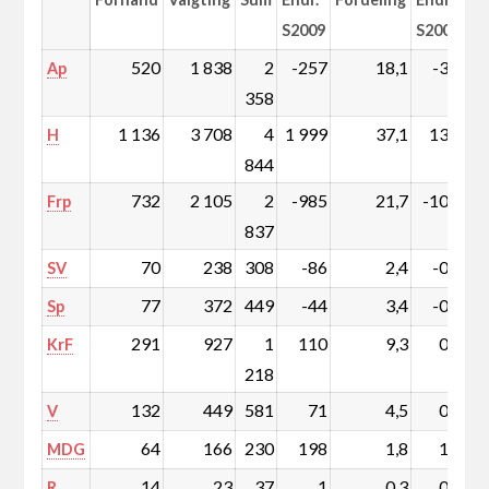
S2009
S2009
520
1 838
2
-257
18,1
-3,8
Ap
358
1 136
3 708
4
1 999
37,1
13,4
H
844
732
2 105
2
-985
21,7
-10,2
Frp
837
70
238
308
-86
2,4
-0,9
SV
77
372
449
-44
3,4
-0,7
Sp
291
927
1
110
9,3
0,1
KrF
218
132
449
581
71
4,5
0,2
V
64
166
230
198
1,8
1,5
MDG
14
23
37
1
0,3
0,0
R