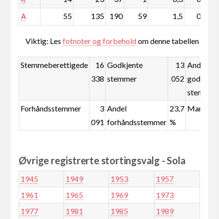
55
135
190
59
1,5
0,4
A
Viktig: Les
fotnoter og forbehold
om denne tabellen
Stemmeberettigede
16
Godkjente
13
Andel
338
stemmer
052
godkjent
stemmer
Forhåndsstemmer
3
Andel
23,7
Mandate
091
forhåndsstemmer
%
Øvrige registrerte stortingsvalg - Sola
1945
1949
1953
1957
1961
1965
1969
1973
1977
1981
1985
1989