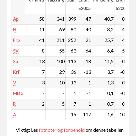
S2005
S2005
58
341
399
47
40,7
8,3
Ap
11
69
80
40
8,2
4,5
H
41
211
252
21
25,7
4,4
Frp
8
55
63
-64
6,4
-5,3
SV
13
100
113
-18
11,5
-0,5
Sp
7
29
36
-13
3,7
-0,8
KrF
3
10
13
-1
1,3
0,0
V
-
-
1
-1
0,1
-0,1
MDG
2
5
7
1
0,7
0,2
R
-
-
16
-117
1,6
-10,6
A
Viktig: Les
fotnoter og forbehold
om denne tabellen