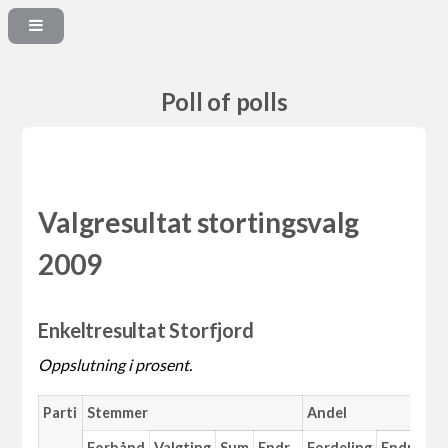
Poll of polls
Valgresultat stortingsvalg
2009
Enkeltresultat Storfjord
Oppslutning i prosent.
Parti
Stemmer
Andel
Forhånd
Valgting
Sum
Endr.
Fordeling
Endr.