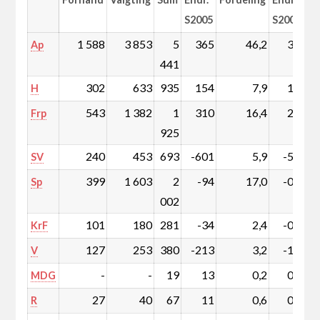
S2005
S2005
1 588
3 853
5
365
46,2
3,6
Ap
441
302
633
935
154
7,9
1,4
H
543
1 382
1
310
16,4
2,8
Frp
925
240
453
693
-601
5,9
-5,0
SV
399
1 603
2
-94
17,0
-0,6
Sp
002
101
180
281
-34
2,4
-0,3
KrF
127
253
380
-213
3,2
-1,8
V
-
-
19
13
0,2
0,1
MDG
27
40
67
11
0,6
0,1
R