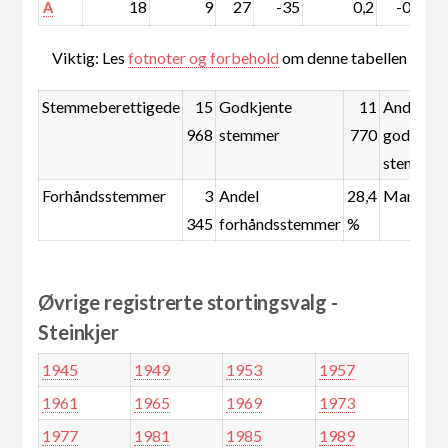
18
9
27
-35
0,2
-0,3
A
Viktig: Les
fotnoter og forbehold
om denne tabellen
Stemmeberettigede
15
Godkjente
11
Andel
968
stemmer
770
godkjent
stemmer
Forhåndsstemmer
3
Andel
28,4
Mandate
345
forhåndsstemmer
%
Øvrige registrerte stortingsvalg -
Steinkjer
1945
1949
1953
1957
1961
1965
1969
1973
1977
1981
1985
1989