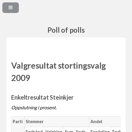
Poll of polls
Valgresultat stortingsvalg
2009
Enkeltresultat Steinkjer
Oppslutning i prosent.
Parti
Stemmer
Andel
Forhånd
Valgting
Sum
Endr.
Fordeling
Endr.