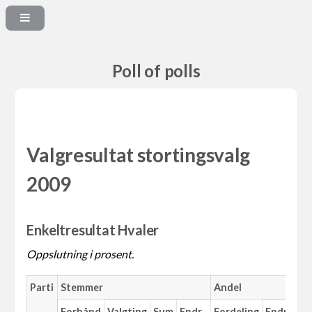
Poll of polls
Valgresultat stortingsvalg
2009
Enkeltresultat Hvaler
Oppslutning i prosent.
Parti
Stemmer
Andel
Forhånd
Valgting
Sum
Endr.
Fordeling
Endr.