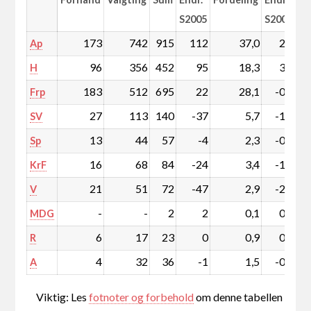
S2005
S2005
173
742
915
112
37,0
2,9
Ap
96
356
452
95
18,3
3,1
H
183
512
695
22
28,1
-0,5
Frp
27
113
140
-37
5,7
-1,9
SV
13
44
57
-4
2,3
-0,3
Sp
16
68
84
-24
3,4
-1,2
KrF
21
51
72
-47
2,9
-2,1
V
-
-
2
2
0,1
0,1
MDG
6
17
23
0
0,9
0,0
R
4
32
36
-1
1,5
-0,1
A
Viktig: Les
fotnoter og forbehold
om denne tabellen