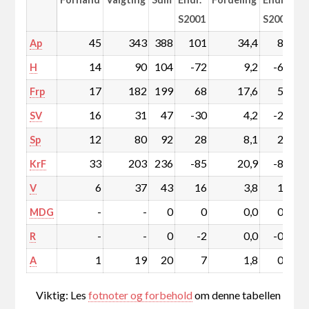
S2001
S2001
45
343
388
101
34,4
8,2
Ap
14
90
104
-72
9,2
-6,8
H
17
182
199
68
17,6
5,7
Frp
16
31
47
-30
4,2
-2,8
SV
12
80
92
28
8,1
2,3
Sp
33
203
236
-85
20,9
-8,3
KrF
6
37
43
16
3,8
1,3
V
-
-
0
0
0,0
0,0
MDG
-
-
0
-2
0,0
-0,2
R
1
19
20
7
1,8
0,6
A
Viktig: Les
fotnoter og forbehold
om denne tabellen