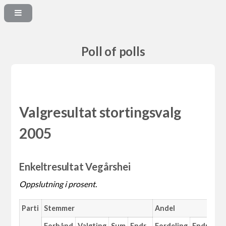
Poll of polls
Valgresultat stortingsvalg
2005
Enkeltresultat Vegårshei
Oppslutning i prosent.
Parti
Stemmer
Andel
Forhånd
Valgting
Sum
Endr.
Fordeling
Endr.