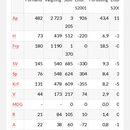
S2001
S2001
482
2 723
3
926
43,4
11,1
Ap
205
73
439
512
-220
6,9
-3,5
H
180
1 190
1
0
18,5
-0,9
Frp
370
145
540
685
-330
9,3
-5,1
SV
76
548
624
304
8,4
3,9
Sp
131
478
609
-355
8,2
-5,4
KrF
44
173
217
74
2,9
0,9
V
-
-
0
0
0,0
0,0
MDG
21
84
105
10
1,4
0,1
R
22
38
60
-72
0,8
-1,1
A