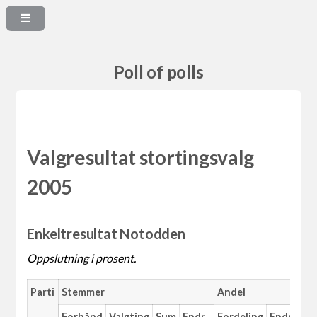
Poll of polls
Valgresultat stortingsvalg
2005
Enkeltresultat Notodden
Oppslutning i prosent.
Parti
Stemmer
Andel
Forhånd
Valgting
Sum
Endr.
Fordeling
Endr.