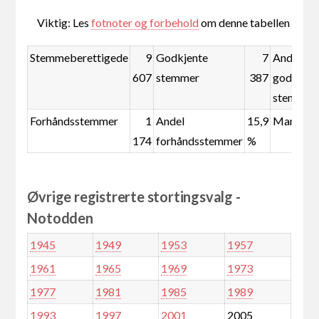
Viktig: Les
fotnoter og forbehold
om denne tabellen
Stemmeberettigede
9
Godkjente
7
Andel
607
stemmer
387
godkjent
stemmer
Forhåndsstemmer
1
Andel
15,9
Mandate
174
forhåndsstemmer
%
Øvrige registrerte stortingsvalg -
Notodden
1945
1949
1953
1957
1961
1965
1969
1973
1977
1981
1985
1989
1993
1997
2001
2005