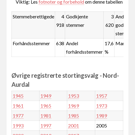
Viktig: Les
fotnoter og forbehold
om denne tabellen
Stemmeberettigede
4
Godkjente
3
Andel
918
stemmer
620
godkjent
stemmer
Forhåndsstemmer
638
Andel
17,6
Mandate
forhåndsstemmer
%
Øvrige registrerte stortingsvalg - Nord-
Aurdal
1945
1949
1953
1957
1961
1965
1969
1973
1977
1981
1985
1989
1993
1997
2001
2005