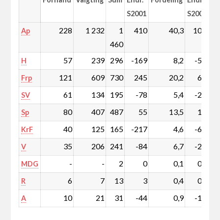
S2001
S2001
228
1 232
1
410
40,3
10,3
Ap
460
57
239
296
-169
8,2
-5,1
H
121
609
730
245
20,2
6,3
Frp
61
134
195
-78
5,4
-2,4
SV
80
407
487
55
13,5
1,1
Sp
40
125
165
-217
4,6
-6,4
KrF
35
206
241
-84
6,7
-2,6
V
-
-
2
0
0,1
0,0
MDG
6
7
13
3
0,4
0,1
R
10
21
31
-44
0,9
-1,3
A