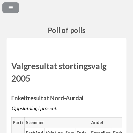
Poll of polls
Valgresultat stortingsvalg
2005
Enkeltresultat Nord-Aurdal
Oppslutning i prosent.
Parti
Stemmer
Andel
Forhånd
Valgting
Sum
Endr.
Fordeling
Endr.