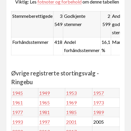
Viktig: Les
fotnoter og forbehold
om denne tabellen
Stemmeberettigede
3
Godkjente
2
Andel
549
stemmer
599
godkjent
stemmer
Forhåndsstemmer
418
Andel
16,1
Mandate
forhåndsstemmer
%
Øvrige registrerte stortingsvalg -
Ringebu
1945
1949
1953
1957
1961
1965
1969
1973
1977
1981
1985
1989
1993
1997
2001
2005