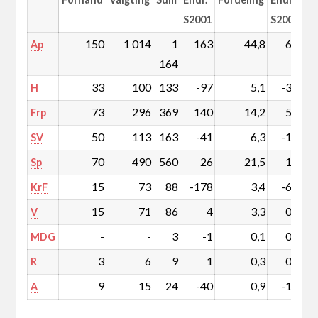
S2001
S2001
150
1 014
1
163
44,8
6,6
Ap
164
33
100
133
-97
5,1
-3,7
H
73
296
369
140
14,2
5,5
Frp
50
113
163
-41
6,3
-1,5
SV
70
490
560
26
21,5
1,2
Sp
15
73
88
-178
3,4
-6,8
KrF
15
71
86
4
3,3
0,2
V
-
-
3
-1
0,1
0,0
MDG
3
6
9
1
0,3
0,0
R
9
15
24
-40
0,9
-1,5
A