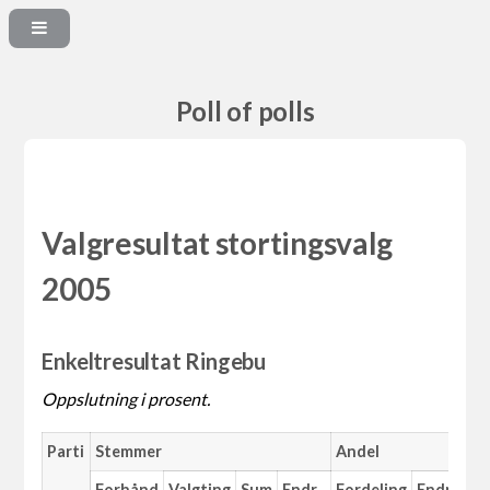
Poll of polls
Valgresultat stortingsvalg
2005
Enkeltresultat Ringebu
Oppslutning i prosent.
Parti
Stemmer
Andel
Forhånd
Valgting
Sum
Endr.
Fordeling
Endr.