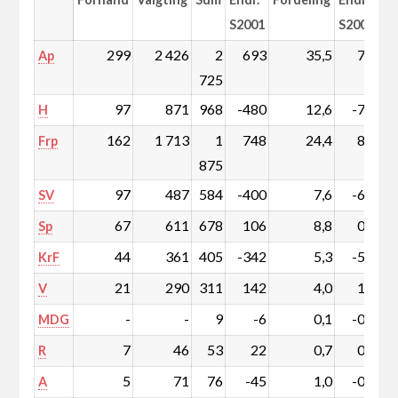
S2001
S2001
299
2 426
2
693
35,5
7,4
Ap
725
97
871
968
-480
12,6
-7,4
H
162
1 713
1
748
24,4
8,8
Frp
875
97
487
584
-400
7,6
-6,0
SV
67
611
678
106
8,8
0,9
Sp
44
361
405
-342
5,3
-5,0
KrF
21
290
311
142
4,0
1,7
V
-
-
9
-6
0,1
-0,1
MDG
7
46
53
22
0,7
0,3
R
5
71
76
-45
1,0
-0,7
A