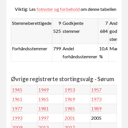
Viktig: Les
fotnoter og forbehold
om denne tabellen
Stemmeberettigede
9
Godkjente
7
Andel
525
stemmer
684
godkjent
stemmer
Forhåndsstemmer
799
Andel
10,4
Mandate
forhåndsstemmer
%
Øvrige registrerte stortingsvalg - Sørum
1945
1949
1953
1957
1961
1965
1969
1973
1977
1981
1985
1989
1993
1997
2001
2005
2009
2013
2017