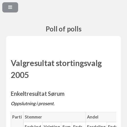
Poll of polls
Valgresultat stortingsvalg
2005
Enkeltresultat Sørum
Oppslutning i prosent.
Parti
Stemmer
Andel
Forhånd
Valgting
Sum
Endr.
Fordeling
Endr.