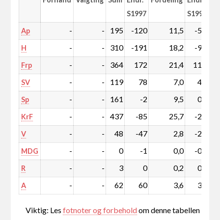
S1997
S1997
-
-
195
-120
11,5
-5,7
Ap
-
-
310
-191
18,2
-9,1
H
-
-
364
172
21,4
11,0
Frp
-
-
119
78
7,0
4,8
SV
-
-
161
-2
9,5
0,6
Sp
-
-
437
-85
25,7
-2,7
KrF
-
-
48
-47
2,8
-2,4
V
-
-
0
-1
0,0
-0,1
MDG
-
-
3
0
0,2
0,0
R
-
-
62
60
3,6
3,5
A
Viktig: Les
fotnoter og forbehold
om denne tabellen