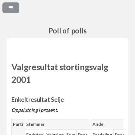
Poll of polls
Valgresultat stortingsvalg
2001
Enkeltresultat Selje
Oppslutning i prosent.
Parti
Stemmer
Andel
Forhånd
Valgting
Sum
Endr.
Fordeling
Endr.