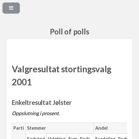
Poll of polls
Valgresultat stortingsvalg
2001
Enkeltresultat Jølster
Oppslutning i prosent.
Parti
Stemmer
Andel
Forhånd
Valgting
Sum
Endr.
Fordeling
Endr.