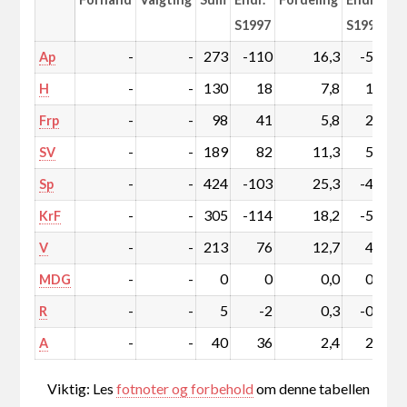
S1997
S1997
-
-
273
-110
16,3
-5,6
Ap
-
-
130
18
7,8
1,4
H
-
-
98
41
5,8
2,6
Frp
-
-
189
82
11,3
5,2
SV
-
-
424
-103
25,3
-4,8
Sp
-
-
305
-114
18,2
-5,7
KrF
-
-
213
76
12,7
4,9
V
-
-
0
0
0,0
0,0
MDG
-
-
5
-2
0,3
-0,1
R
-
-
40
36
2,4
2,2
A
Viktig: Les
fotnoter og forbehold
om denne tabellen